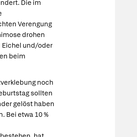
ndert. Die im
e
echten Verengung
himose drohen
 Eichel und/oder
gen beim
tverklebung noch
eburtstag sollten
nder gelöst haben
n. Bei etwa 10 %
 bestehen, hat