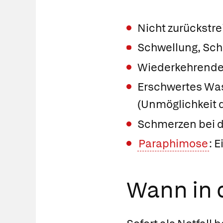
Nicht zurückstre
Schwellung, Sc
Wiederkehrend
Erschwertes Wass
(Unmöglichkeit 
Schmerzen bei d
Paraphimose
: 
Wann in d