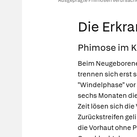
Ausgeprägte Phimosen verursache
Die Erkr
Phimose im K
Beim Neugeborenen
trennen sich erst 
"Windelphase" vor 
sechs Monaten die 
Zeit lösen sich di
Zurückstreifen gel
die Vorhaut ohne P