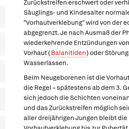
Zurückstreifen erschwert oder verhi
Säuglings- und Kindesalter normal
"Vorhautverklebung" wird von der 
abgegrenzt. Je nach Ausmaß der P
wiederkehrende Entzündungen von
Vorhaut (
Balanitiden
) oder Störun
Wasserlassen.
Beim Neugeborenen ist die Vorhau
die Regel – spätestens ab dem 3. G
sich jedoch die Schichten voneina
und das Zurückstreifen möglich sei
aller dreijährigen Jungen bleibt die
Vorhautverklebung bis zur Pubertät