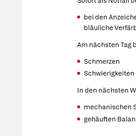
Sofort als Notfall b
bei den Anzeich
bläuliche Verfärb
Am nächsten Tag b
Schmerzen
Schwierigkeiten
In den nächsten 
mechanischen S
gehäuften Balan