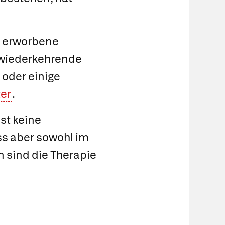
e
erworbene
 wiederkehrende
oder einige
er
.
st keine
s aber sowohl im
 sind die Therapie