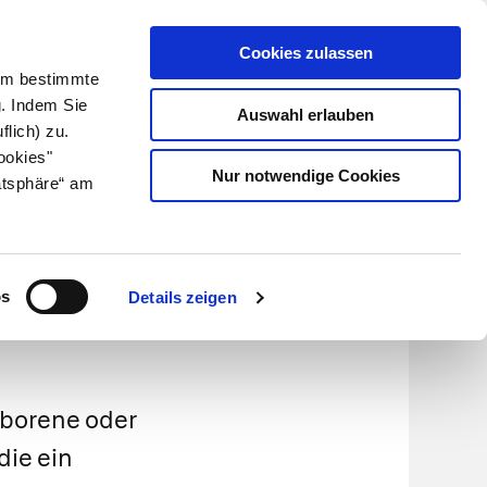
Cookies zulassen
Kundenlogin
Info für Apotheker
 Um bestimmte
g. Indem Sie
Auswahl erlauben
flich) zu.
Suche
leben
Über uns
ookies"
Nur notwendige Cookies
atsphäre“ am
os
Details zeigen
eborene oder
die ein