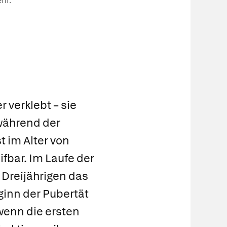
hr.
verklebt – sie
 während der
t im Alter von
fbar. Im Laufe der
 Dreijährigen das
ginn der Pubertät
wenn die ersten