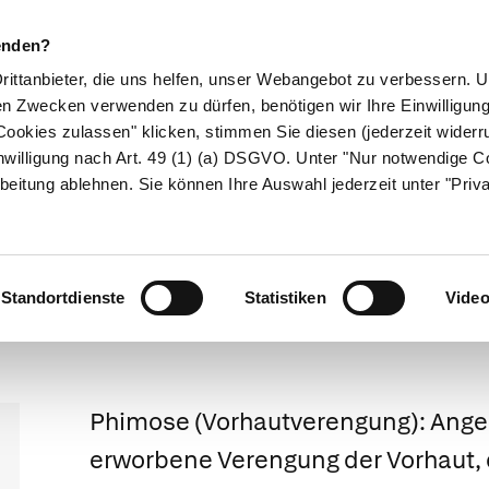
enden?
Drittanbieter, die uns helfen, unser Webangebot zu verbessern.
en Zwecken verwenden zu dürfen, benötigen wir Ihre Einwilligun
ookies zulassen" klicken, stimmen Sie diesen (jederzeit widerru
ikamente
Naturheilkunde
Eltern & Kind
Gesund 
nwilligung nach Art. 49 (1) (a) DSGVO. Unter "Nur notwendige C
beitung ablehnen. Sie können Ihre Auswahl jederzeit unter "Priv
Weitergeleitet von Entfernung der Vorhaut
Phimose
Standortdienste
Statistiken
Vide
Phimose
(Vorhautverengung): Ang
erworbene Verengung der Vorhaut, 