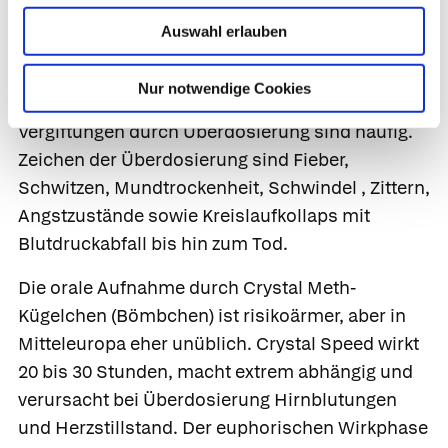
Wirkstoff Metamphetamin kann wie
Auswahl erlauben
Schnupftabak gesnieft, gerauchtintravenös
injiziert und geschluckt werden. Rauchen (Ice)
Nur notwendige Cookies
und Injektion sind besonders gefährlich, akute
Vergiftungen durch Überdosierung sind häufig.
Zeichen der Überdosierung sind Fieber,
Schwitzen, Mundtrockenheit, Schwindel , Zittern,
Angstzustände sowie Kreislaufkollaps mit
Blutdruckabfall bis hin zum Tod.
Die orale Aufnahme durch Crystal Meth-
Kügelchen (Bömbchen) ist risikoärmer, aber in
Mitteleuropa eher unüblich. Crystal Speed wirkt
20 bis 30 Stunden, macht extrem abhängig und
verursacht bei Überdosierung Hirnblutungen
und Herzstillstand. Der euphorischen Wirkphase