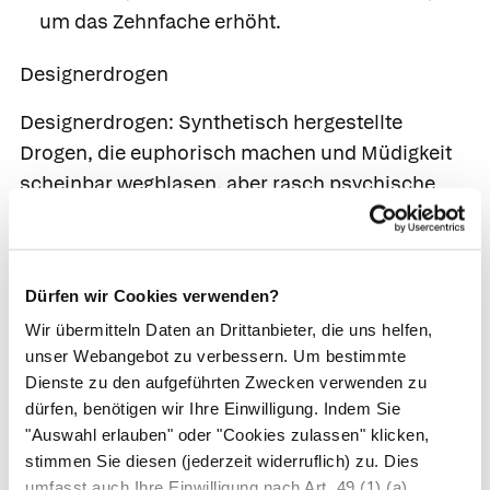
um das Zehnfache erhöht.
Designerdrogen
Designerdrogen:
Synthetisch hergestellte
Drogen, die euphorisch machen und Müdigkeit
scheinbar wegblasen, aber rasch psychische
Abhängigkeit erzeugen. Zu diesen Drogen
gehören unter anderem:
LSD
(Lysergsäurediethylamid, Acid): Eines der
Dürfen wir Cookies verwenden?
stärksten
Halluzinogene, mit dem körpereigenen
Wir übermitteln Daten an Drittanbieter, die uns helfen,
Hormon Serotonin verwandt, das die Verdauung,
unser Webangebot zu verbessern. Um bestimmte
Herzfrequenz oder den Blutdruck beeinflusst.
Dienste zu den aufgeführten Zwecken verwenden zu
dürfen, benötigen wir Ihre Einwilligung. Indem Sie
Die Wirkungsdauer („Trip“) beträgt etwa 8–12
"Auswahl erlauben" oder "Cookies zulassen" klicken,
Stunden. Es kommt zu einer erwünschten
stimmen Sie diesen (jederzeit widerruflich) zu. Dies
Wahrnehmungsveränderung in einem Zustand
umfasst auch Ihre Einwilligung nach Art. 49 (1) (a)