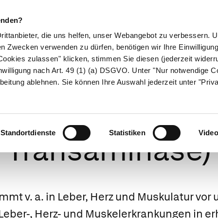
enden?
Drittanbieter, die uns helfen, unser Webangebot zu verbessern.
en Zwecken verwenden zu dürfen, benötigen wir Ihre Einwilligun
ookies zulassen" klicken, stimmen Sie diesen (jederzeit widerru
ikamente
Naturheilkunde
Eltern & Kind
Gesund 
nwilligung nach Art. 49 (1) (a) DSGVO. Unter "Nur notwendige C
beitung ablehnen. Sie können Ihre Auswahl jederzeit unter "Priv
Glutamat-Oxala
Standortdienste
Statistiken
Vide
Transaminase)
t v. a. in Leber, Herz und Muskulatur vor 
Leber-, Herz- und Muskelerkrankungen in er