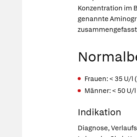
Konzentration im B
genannte Aminogr
zusammengefasst
Normalbe
Frauen: < 35 U/l
Männer: < 50 U/l
Indikation
Diagnose, Verlauf