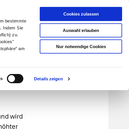
Cookies zulassen
Kundenlogin
Info für Apotheker
 Um bestimmte
g. Indem Sie
Auswahl erlauben
flich) zu.
Suche
leben
Über uns
ookies"
Nur notwendige Cookies
atsphäre“ am
cetat-
os
Details zeigen
und wird
höhter