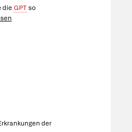
e die
GPT
so
asen
 Erkrankungen der