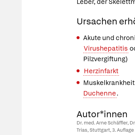
Leber, der Skelett
Ursachen erh
Akute und chron
Virushepatitis
o
Pilzvergiftung)
Herzinfarkt
Muskelkrankheit
Duchenne
.
Autor*innen
Dr. med. Arne Schäffler, D
Trias, Stuttgart, 3. Auflag