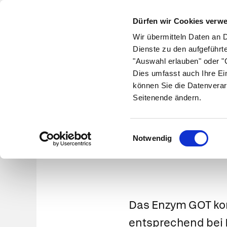
Dürfen wir Cookies verw
Wir übermitteln Daten an 
Dienste zu den aufgeführt
"Auswahl erlauben" oder "C
Krankheiten
Symptome
Therapie
Med
Dies umfasst auch Ihre Ei
können Sie die Datenverar
Seitenende ändern.
GOT (
Einwilligungsauswahl
Notwendig
Das Enzym GOT komm
entsprechend bei 