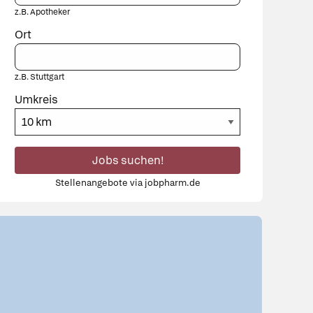
für
z.B.
Apotheker
Job:
Ort
Suchbegriff
für
z.B.
Stuttgart
Ort:
Umkreis
Umkreis
auswählen:
Jobs suchen!
Stellenangebote
via jobpharm.de