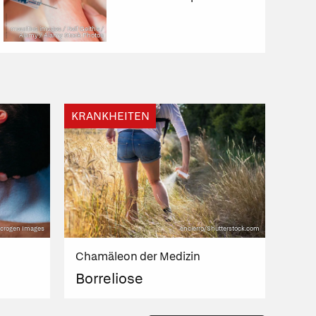
mauritius images / Ralf Geithe /
Alamy / Alamy Stock Photos
KRANKHEITEN
Microgen Images
encierro/Shutterstock.com
Chamäleon der Medizin
n
Borreliose