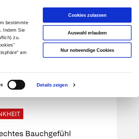
Cookies zulassen
Kundenlogin
Info für Apotheker
 Um bestimmte
g. Indem Sie
Auswahl erlauben
flich) zu.
Suche
leben
Über uns
ookies"
Nur notwendige Cookies
atsphäre“ am
os
Details zeigen
NKHEIT
echtes Bauchgefühl