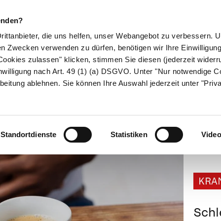
enden?
Drittanbieter, die uns helfen, unser Webangebot zu verbessern.
en Zwecken verwenden zu dürfen, benötigen wir Ihre Einwilligun
ookies zulassen" klicken, stimmen Sie diesen (jederzeit widerru
ikamente
Naturheilkunde
Eltern & Kind
Gesund 
nwilligung nach Art. 49 (1) (a) DSGVO. Unter "Nur notwendige C
beitung ablehnen. Sie können Ihre Auswahl jederzeit unter "Priv
Standortdienste
Statistiken
Vide
KRA
Schl