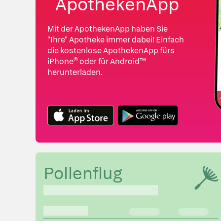
ApothekenApp
Mit der ApothekenApp haben Sie
"Ihre" Apotheke immer dabei! Einfach
die kostenlose Apotheken­­App fürs
iPhone® oder für Android™
herunterladen.
Pollenflug