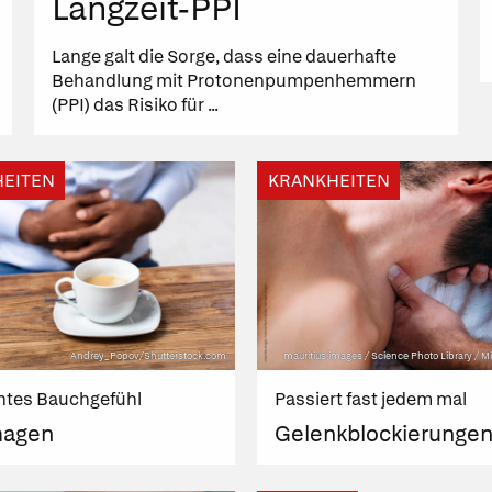
Langzeit-PPI
Lange galt die Sorge, dass eine dauerhafte
Behandlung mit Protonenpumpenhemmern
(PPI) das Risiko für ...
EITEN
KRANKHEITEN
Andrey_Popov/Shutterstock.com
mauritius images / Science Photo Library / 
htes Bauchgefühl
Passiert fast jedem mal
magen
Gelenkblockierunge