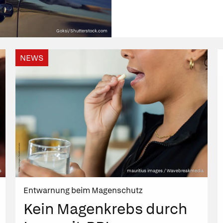
Goksi/Shutterstock.com
NEWS
s
mauritius images / Wavebreakmedia
Entwarnung beim Magenschutz
Kein Magenkrebs durch