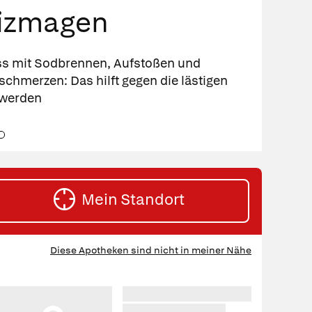
izmagen
s mit Sodbrennen, Aufstoßen und
chmerzen: Das hilft gegen die lästigen
werden
e
ehe
Gehe
u
zu
e
ide
Slide
4
Mein Standort
HE
Diese Apotheken sind nicht in meiner Nähe
RTEN