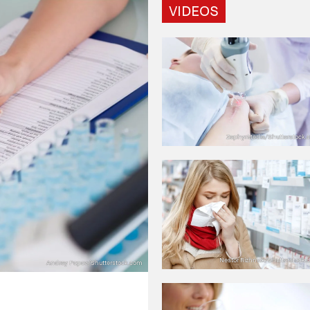
VIDEOS
ZephyrMedia/Shutterstock.
Nestor Rizhniak/Shutterstock
Andrey Popov/Shutterstock.com