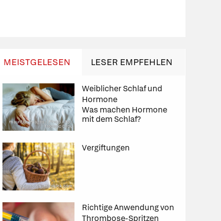
MEIST­GELESEN
LESER EMP­FEH­LEN
Weiblicher Schlaf und
Hormone
Was machen Hormone
mit dem Schlaf?
mauritius images / Photo Alto /
Frederic Cirou
Vergiftungen
encierro/Shutterstock.com
Richtige Anwendung von
Thrombose-Spritzen