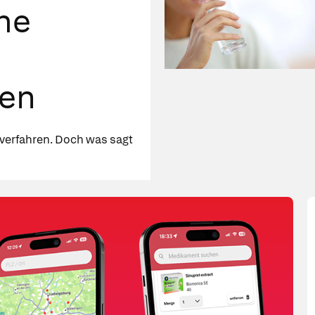
he
goodluz/Shutterstock
ren
lverfahren. Doch was sagt