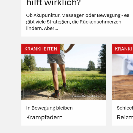
hilft wirklich?
Ob Akupunktur, Massagen oder Bewegung - es
gibt viele Strategien, die Rückenschmerzen
lindern. Aber ...
KRANKHEITEN
KRANKH
zlicovek/Shutterstock.com
In Bewegung bleiben
Schlec
Krampfadern
Reiz