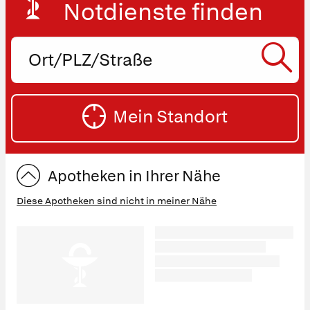
Notdienste finden
Ort,
PLZ
oder
SU
Straße
Mein Standort
eingeben:
ST
Apotheken in Ihrer Nähe
Diese Apotheken sind nicht in meiner Nähe