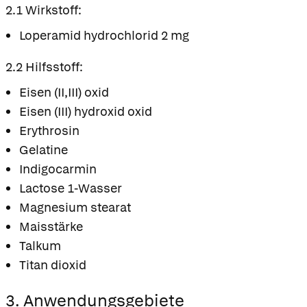
2.1 Wirkstoff:
Loperamid hydrochlorid 2 mg
2.2 Hilfsstoff:
Eisen (II,III) oxid
Eisen (III) hydroxid oxid
Erythrosin
Gelatine
Indigocarmin
Lactose 1-Wasser
Magnesium stearat
Maisstärke
Talkum
Titan dioxid
3. Anwendungsgebiete