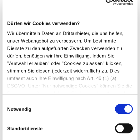
toxisches Megacolon)
Blasenbildende Hauterkrankungen
(einschließlich Stevens-Johnson
Dürfen wir Cookies verwenden?
Syndrom, toxisch epidermale Nekrolyse
Wir übermitteln Daten an Drittanbieter, die uns helfen,
und Erythema multiforme), Schwellung
unser Webangebot zu verbessern. Um bestimmte
Dienste zu den aufgeführten Zwecken verwenden zu
von Haut oder Schleimhäuten durch
dürfen, benötigen wir Ihre Einwilligung. Indem Sie
Flüssigkeitsansammlung im Gewebe
"Auswahl erlauben" oder "Cookies zulassen" klicken,
(Angioödem), Nesselsucht, Juckreiz
stimmen Sie diesen (jederzeit widerruflich) zu. Dies
Harnverhalt
umfasst auch Ihre Einwilligung nach Art. 49 (1) (a)
Müdigkeit
DSGVO. Unter "Nur notwendige Cookies" können Sie die
Wenn Sie Nebenwirkungen bemerken, wenden
Datenverarbeitung ablehnen. Sie können Ihre Auswahl
jederzeit unter "Privatsphäre“ am Seitenende ändern.
Sie sich an Ihren Arzt oder Apotheker. Dies gilt
Einwilligungsauswahl
Notwendig
auch für Nebenwirkungen, die nicht angegeben
sind.
Standortdienste
7. Wechselwirkungen