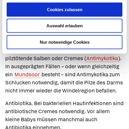
verschreiben, um die Entzündung
Cookies zulassen
einzudämmen. Allerdings sollten Sie Kortison
nur auf Anweisung des Arztes und nur für die
Auswahl erlauben
vereinbarte Behandlungsdauer anwenden.
Antimykotikum.
Bei einer zusätzlichen
Nur notwendige Cookies
Hautinfektion durch Pilze verordnet der Arzt
pilztötende Salben oder Cremes (
Antimykotika
).
In ausgeprägten Fällen – oder wenn gleichzeitig
ein
Mundsoor
besteht – sind Antimykotika zum
Schlucken notwendig, damit die Pilze des Darms
nicht immer wieder die Windelregion befallen.
Antibiotika.
Bei bakteriellen Hautinfektionen sind
antibiotische Cremes notwendig. Vor allem
kleine Babys müssen manchmal auch
Antibiotika einnehmen.