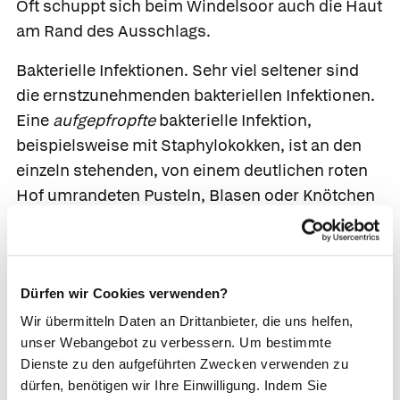
Oft schuppt sich beim Windelsoor auch die Haut
am Rand des Ausschlags.
Bakterielle Infektionen.
Sehr viel seltener sind
die ernstzunehmenden bakteriellen Infektionen.
Eine
aufgepfropfte
bakterielle Infektion,
beispielsweise mit Staphylokokken, ist an den
einzeln stehenden, von einem deutlichen roten
Hof umrandeten Pusteln, Blasen oder Knötchen
zu erkennen. Die Pusteln des Windelsoors sind
viel kleiner, zahlreicher und haben keinen so
ausgeprägten "zornig roten" Hof.
Dürfen wir Cookies verwenden?
Fieber.
Breiten sich die Bakterien im Körper aus,
Wir übermitteln Daten an Drittanbieter, die uns helfen,
kommt es zu Fieber. Dabei geht es dem Säugling
unser Webangebot zu verbessern. Um bestimmte
meist ziemlich schlecht.
Dienste zu den aufgeführten Zwecken verwenden zu
dürfen, benötigen wir Ihre Einwilligung. Indem Sie
Anhand der Hautveränderungen wird der