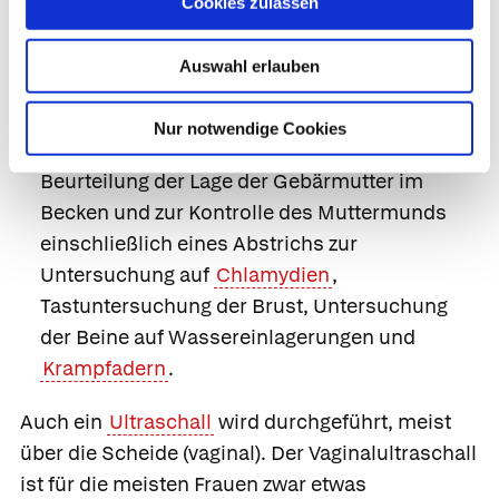
Cookies zulassen
Toxoplasmose
(bei begründetem Verdacht).
Körperliche Untersuchung mit Feststellung
Auswahl erlauben
des Körpergewichts, Blutdruckmessung (da
ein erhöhter Blutdruck Mutter und Kind
Nur notwendige Cookies
gefährden kann), vaginaler Untersuchung zur
Beurteilung der Lage der Gebärmutter im
Becken und zur Kontrolle des Muttermunds
einschließlich eines Abstrichs zur
Untersuchung auf
Chlamydien
,
Tastuntersuchung der Brust, Untersuchung
der Beine auf Wassereinlagerungen und
Krampfadern
.
Auch ein
Ultraschall
wird durchgeführt, meist
über die Scheide (vaginal). Der Vaginalultraschall
ist für die meisten Frauen zwar etwas