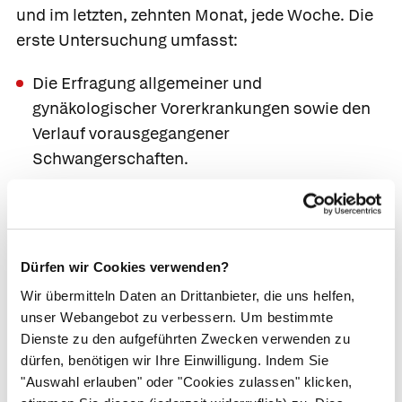
und im letzten, zehnten Monat, jede Woche. Die
erste Untersuchung umfasst:
Die Erfragung allgemeiner und
gynäkologischer Vorerkrankungen sowie den
Verlauf vorausgegangener
Schwangerschaften.
Die Errechnung des voraussichtlichen
Geburtstermins nach der Naegele-Regel. Die
meisten Frauenärzt*innen benutzen dazu eine
kleine Drehscheibe, auf der sie nach Einstellen
Dürfen wir Cookies verwenden?
des Datums der letzten Regelblutung den
Wir übermitteln Daten an Drittanbieter, die uns helfen,
Geburtstermin ablesen.
unser Webangebot zu verbessern. Um bestimmte
Die Erstberatung zu Ernährung, zu allgemeinen
Dienste zu den aufgeführten Zwecken verwenden zu
dürfen, benötigen wir Ihre Einwilligung. Indem Sie
Belastungen und zur Geburt (z. B.
"Auswahl erlauben" oder "Cookies zulassen" klicken,
Geburtsvorbereitungskurse,