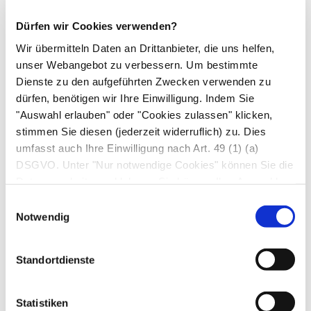
Zyklustage werden automatisch mitgezählt und
das Display zeigt der Anwenderin dann täglich
Dürfen wir Cookies verwenden?
ihre (maximale) Fruchtbarkeit und somit den
Wir übermitteln Daten an Drittanbieter, die uns helfen,
optimalen Zeitraum für Geschlechtsverkehr an.
unser Webangebot zu verbessern. Um bestimmte
Da die Zyklusdaten gespeichert werden, kann mit
Dienste zu den aufgeführten Zwecken verwenden zu
manchen Geräten sogar eine Zyklusstatistik
dürfen, benötigen wir Ihre Einwilligung. Indem Sie
"Auswahl erlauben" oder "Cookies zulassen" klicken,
erstellt und der
Body-Mass-Index
errechnet
stimmen Sie diesen (jederzeit widerruflich) zu. Dies
werden. Baby-Comp rechtfertigt seinen hohen
umfasst auch Ihre Einwilligung nach Art. 49 (1) (a)
Preis vor allem dadurch, dass das Gerät neben
DSGVO. Unter "Nur notwendige Cookies" können Sie die
(krankheitsbedingten) Zyklusabweichungen
Datenverarbeitung ablehnen. Sie können Ihre Auswahl
sowohl die eventuelle Schwangerschaft als auch
jederzeit unter "Privatsphäre“ am Seitenende ändern.
Einwilligungsauswahl
Geschlecht und Geburtstermin des Kindes
Notwendig
anzeigt.
Standortdienste
Die Kassen übernehmen die Kosten nicht.
Statistiken