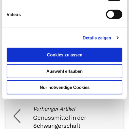
Weiterlesen:
die Möglichkeiten der
Sterilitätstherapie im Überblick
Videos
Autor*innen
Dr. med. Andrea Stadler, Dr. med. Arne Schäffler in:
Details zeigen
Gesundheit heute, herausgegeben von Dr. med Arne
Schäffler. Trias, Stuttgart, 3. Auflage (2014). | zuletzt
geändert am
14.07.2020
um 13:33 Uhr
Cookies zulassen
Auswahl erlauben
Nur notwendige Cookies
Vorheriger Artikel
Genussmittel in der
Schwangerschaft