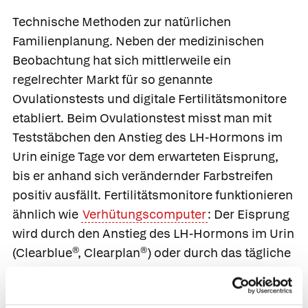
Technische Methoden zur natürlichen
Familienplanung.
Neben der medizinischen
Beobachtung hat sich mittlerweile ein
regelrechter Markt für so genannte
Ovulationstests und digitale
Fertilitätsmonitore
etabliert. Beim Ovulationstest misst man mit
Teststäbchen den Anstieg des LH-Hormons im
Urin einige Tage vor dem erwarteten Eisprung,
bis er anhand sich verändernder Farbstreifen
positiv ausfällt. Fertilitätsmonitore funktionieren
ähnlich wie
Verhütungscomputer
: Der Eisprung
wird durch den Anstieg des LH-Hormons im Urin
(
Clearblue®
,
Clearplan®)
oder durch das tägliche
Messen der Aufwachtemperatur
(
Cyclotest2Plus®
,
Baby-Comp®)
ermittelt. Die