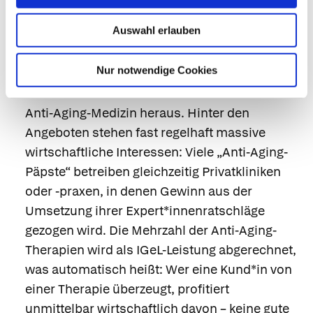
sich nicht nur über die Faltentiefe, die
Auswahl erlauben
Hormonspiegel oder die Dicke der
Speckpolster definieren.
Nur notwendige Cookies
Freiheit von wirtschaftlichen Interessen.
Dies
stellt sich immer mehr als wunder Punkt der
Anti-Aging-Medizin heraus. Hinter den
Angeboten stehen fast regelhaft massive
wirtschaftliche Interessen: Viele „Anti-Aging-
Päpste“ betreiben gleichzeitig Privatkliniken
oder -praxen, in denen Gewinn aus der
Umsetzung ihrer Expert*innenratschläge
gezogen wird. Die Mehrzahl der Anti-Aging-
Therapien wird als IGeL-Leistung abgerechnet,
was automatisch heißt: Wer eine Kund*in von
einer Therapie überzeugt, profitiert
unmittelbar wirtschaftlich davon – keine gute