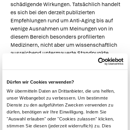
schädigende Wirkungen. Tatsächlich handelt
es sich bei den derzeit publizierten
Empfehlungen rund um Anti-Aging bis auf
wenige Ausnahmen um Meinungen von in
diesem Bereich besonders profilierten
Medizinern, nicht aber um wissenschaftlich
ausreichend untermauerte Standpunkte.
Wissenschaftlich betrachtet steht ein Großteil
der heute unter der Flagge Anti-Aging
angebotenen Therapien damit auf demselben
Dürfen wir Cookies verwenden?
Stand wie die Frischzellenkuren oder die
Wir übermitteln Daten an Drittanbieter, die uns helfen,
Thymusextrakte, die auch die
unser Webangebot zu verbessern. Um bestimmte
Nachkriegsgeneration nicht frischer gemacht
Dienste zu den aufgeführten Zwecken verwenden zu
haben.
dürfen, benötigen wir Ihre Einwilligung. Indem Sie
Mehrdimensionaler Ansatz.
Vielen Anti-Aging-
"Auswahl erlauben" oder "Cookies zulassen" klicken,
stimmen Sie diesen (jederzeit widerruflich) zu. Dies
Therapien liegt ein Defektmodell zugrunde: