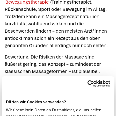
Bewegungstherapie
(Trainingstherapie),
Rückenschule, Sport oder Bewegung im Alltag.
Trotzdem kann ein Massagerezept natürlich
kurzfristig wohltuend wirken und die
Beschwerden lindern – den meisten Ärzt*innen
entlockt man solch ein Rezept aus den oben
genannten Gründen allerdings nur noch selten.
Bewertung.
Die Risiken der Massage sind
äußerst gering, das Konzept – zumindest der
klassischen Massageformen – ist plausibel.
Positive Wirkungen konnten wissenschaftlich
bei
Angstzuständen
,
Depressionen
,
Stress
,
Rückenschmerzen und
Verstopfung
gezeigt
werden.
Dürfen wir Cookies verwenden?
Wir übermitteln Daten an Drittanbieter, die uns helfen,
In Deutschland übernehmen die