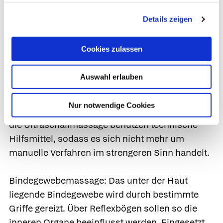
teilweise auch meditative Elemente enthalten,
Details zeigen
wie etwa die Tuina-Massage (eine chinesische
Massageform, die westliche
Cookies zulassen
Behandlungsformen wie
Chiropraktik
,
Akupressur, die
manuelle Therapie
sowie
Auswahl erlauben
diverse Massagemethoden beinhaltet) oder
Shiatsu. Manche neueren Massageverfahren wie
Nur notwendige Cookies
etwa die Unterwasserdruckstrahlmassage oder
die Ultraschallmassage benutzen technische
Hilfsmittel, sodass es sich nicht mehr um
manuelle Verfahren im strengeren Sinn handelt.
Bindegewebemassage:
Das unter der Haut
liegende Bindegewebe wird durch bestimmte
Griffe gereizt. Über Reflexbögen sollen so die
inneren Organe beeinflusst werden. Eingesetzt