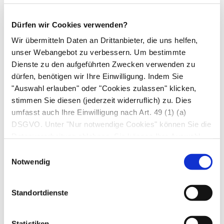
Weiterlesen:
Die verschiedenen Heilverfahren in
Dürfen wir Cookies verwenden?
Listenform
Wir übermitteln Daten an Drittanbieter, die uns helfen,
unser Webangebot zu verbessern. Um bestimmte
Autor*innen
Dienste zu den aufgeführten Zwecken verwenden zu
Dr. med. Herbert Renz-Polster in: Gesundheit heute,
dürfen, benötigen wir Ihre Einwilligung. Indem Sie
herausgegeben von Dr. med Arne Schäffler. Trias,
"Auswahl erlauben" oder "Cookies zulassen" klicken,
Stuttgart, 3. Auflage (2014). | zuletzt geändert am
stimmen Sie diesen (jederzeit widerruflich) zu. Dies
14.07.2020
um 13:42 Uhr
umfasst auch Ihre Einwilligung nach Art. 49 (1) (a)
DSGVO. Unter "Nur notwendige Cookies" können Sie die
Datenverarbeitung ablehnen. Sie können Ihre Auswahl
jederzeit unter "Privatsphäre“ am Seitenende ändern.
Einwilligungsauswahl
Notwendig
Standortdienste
Vorheriger Artikel
Mit der Akupunktur verwandte
Statistiken