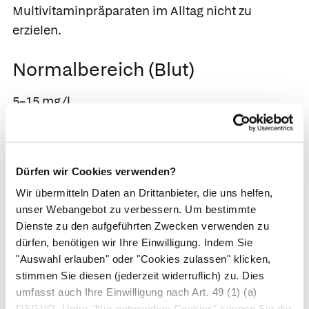
Multivitaminpräparaten im Alltag nicht zu
erzielen.
Normalbereich (Blut)
5–15 mg/l
Indikation
Verdacht auf Vitamin-C-Mangel
Dürfen wir Cookies verwenden?
Wir übermitteln Daten an Drittanbieter, die uns helfen,
Ursachen erniedrigter Werte
unser Webangebot zu verbessern. Um bestimmte
Dienste zu den aufgeführten Zwecken verwenden zu
Vor allem Fehl- und Mangelernährung bei
dürfen, benötigen wir Ihre Einwilligung. Indem Sie
älteren Menschen, Alkoholmissbrauch oder
"Auswahl erlauben" oder "Cookies zulassen" klicken,
extremen Kostformen
stimmen Sie diesen (jederzeit widerruflich) zu. Dies
Selten: Schwangerschaft und Stillzeit, Dialyse,
umfasst auch Ihre Einwilligung nach Art. 49 (1) (a)
DSGVO. Unter "Nur notwendige Cookies" können Sie die