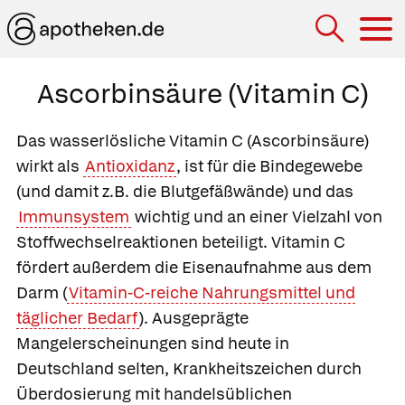
Hau
Ascorbinsäure (Vitamin C)
Das wasserlösliche Vitamin C (Ascorbinsäure)
wirkt als
Antioxidanz
, ist für die Bindegewebe
(und damit z.B. die Blutgefäßwände) und das
Immunsystem
wichtig und an einer Vielzahl von
Stoffwechselreaktionen beteiligt. Vitamin C
fördert außerdem die Eisenaufnahme aus dem
Darm (
Vitamin-C-reiche Nahrungsmittel und
täglicher Bedarf
). Ausgeprägte
Mangelerscheinungen sind heute in
Deutschland selten, Krankheitszeichen durch
Überdosierung mit handelsüblichen