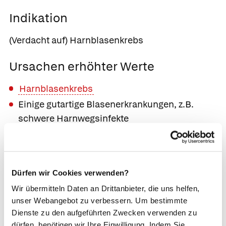
Indikation
(Verdacht auf) Harnblasenkrebs
Ursachen erhöhter Werte
Harnblasenkrebs
Einige gutartige Blasenerkrankungen, z.B.
schwere Harnwegsinfekte
Für ungefähr drei Wochen: Manipulationen an
der Harnblase, z.B. Legen eines
Blasenkatheters, Blasenspiegelung
Dürfen wir Cookies verwenden?
Hinweise
Wir übermitteln Daten an Drittanbieter, die uns helfen,
unser Webangebot zu verbessern. Um bestimmte
Der Test auf NMP22 ist als Screening-
Dienste zu den aufgeführten Zwecken verwenden zu
dürfen, benötigen wir Ihre Einwilligung. Indem Sie