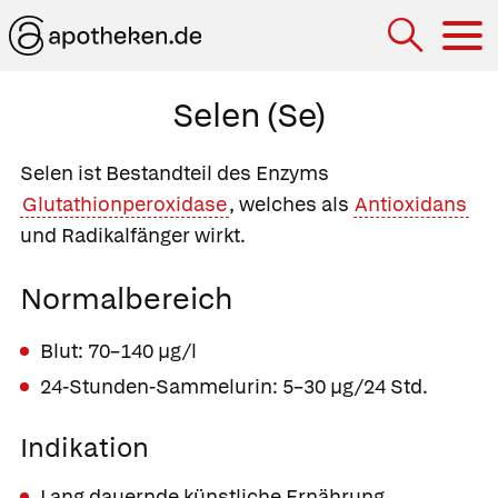
Hau
Selen (Se)
Selen ist Bestandteil des Enzyms
Glutathionperoxidase
, welches als
Antioxidans
und Radikalfänger wirkt.
Normalbereich
Blut: 70–140 µg/l
24-Stunden-Sammelurin: 5–30 µg/24 Std.
Indikation
Lang dauernde künstliche Ernährung