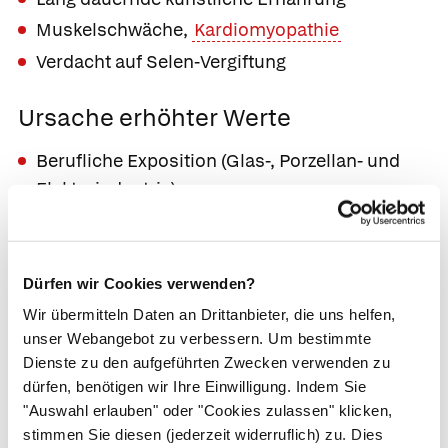
Muskelschwäche,
Kardiomyopathie
Verdacht auf Selen-Vergiftung
Ursache erhöhter Werte
Berufliche Exposition (Glas-, Porzellan- und
Elektroindustrie)
Unkontrollierte Einnahme von
Selenpräparaten zur "Substitution"
Dürfen wir Cookies verwenden?
Ursache erniedrigter Werte
Wir übermitteln Daten an Drittanbieter, die uns helfen,
unser Webangebot zu verbessern. Um bestimmte
Langzeitige künstliche Ernährung
Dienste zu den aufgeführten Zwecken verwenden zu
dürfen, benötigen wir Ihre Einwilligung. Indem Sie
Hinweis
"Auswahl erlauben" oder "Cookies zulassen" klicken,
stimmen Sie diesen (jederzeit widerruflich) zu. Dies
Da ein Selenmangel bei normaler Ernährung