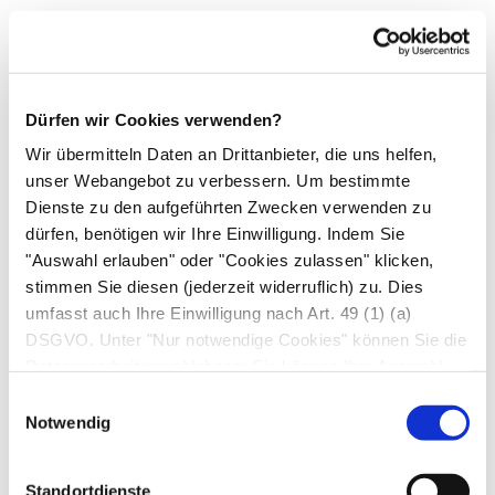
Verdacht auf Vitamin-E-Mangel
Ursachen erniedrigter Werte
Dürfen wir Cookies verwenden?
Schwere Verdauungs- und
Resorptionsstörungen, z.B. bei
Mukoviszidose
Wir übermitteln Daten an Drittanbieter, die uns helfen,
unser Webangebot zu verbessern. Um bestimmte
Leberzirrhose
Dienste zu den aufgeführten Zwecken verwenden zu
dürfen, benötigen wir Ihre Einwilligung. Indem Sie
Autor*innen
"Auswahl erlauben" oder "Cookies zulassen" klicken,
Dr. med. Arne Schäffler, Dr. med. Ingrid Wess in:
stimmen Sie diesen (jederzeit widerruflich) zu. Dies
Gesundheit heute, herausgegeben von Dr. med. Arne
umfasst auch Ihre Einwilligung nach Art. 49 (1) (a)
Schäffler. Trias, Stuttgart, 3. Auflage (2014). | zuletzt
DSGVO. Unter "Nur notwendige Cookies" können Sie die
geändert am
29.04.2020
um 11:31 Uhr
Datenverarbeitung ablehnen. Sie können Ihre Auswahl
jederzeit unter "Privatsphäre“ am Seitenende ändern.
Einwilligungsauswahl
Notwendig
Standortdienste