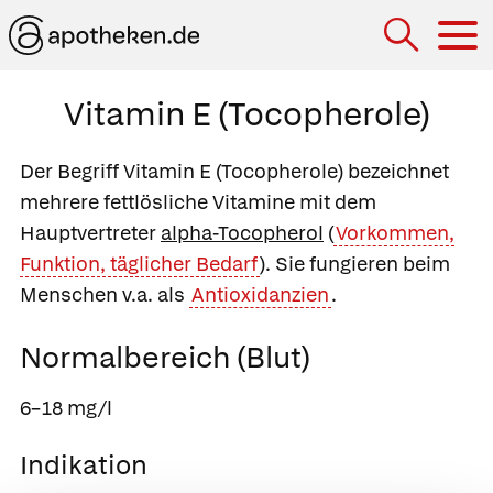
Hau
Vitamin E (Tocopherole)
Der Begriff
Vitamin E
(Tocopherole) bezeichnet
mehrere fettlösliche Vitamine mit dem
Hauptvertreter
alpha-Tocopherol
(
Vorkommen,
Funktion, täglicher Bedarf
). Sie fungieren beim
Menschen v.a. als
Antioxidanzien
.
Normalbereich (Blut)
6–18 mg/l
Indikation