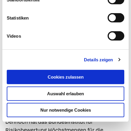
(EFSA) hat die Studienlage zu Silizium als
Nahrungsergänzungsmittel unter die Lupe
Statistiken
genommen. Die Ergebnisse waren ernüchternd:
Weder für die Knochengesundheit noch die
Videos
Stabilität von Nägeln, Haaren oder Bindegewebe
sieht die EFSA einen Vorteil durch Silizium. Offen
bleibt, ob sich diese Einschätzung durch weitere
Details zeigen
Studien ändert.
Überversorgung
Cookies zulassen
In der Vergangenheit wurde immer wieder
Auswahl erlauben
diskutiert, ob zu viel Silizium Harnsteine fördert.
Durch neuste Untersuchungen konnte diese
Nur notwendige Cookies
Behauptung jedoch widerlegt werden.
Dennoch hat das Bundesinstitut für
Risikobewertung Höchstmengen für die