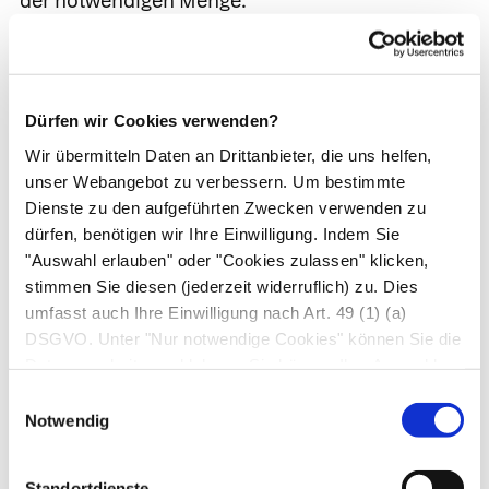
der notwendigen Menge.
Silicium als Nahrungsergänzungsmittel
Hersteller von Nahrungsergänzungsmitteln
Dürfen wir Cookies verwenden?
bieten Silizium in verschiedenen Formen an. Am
bekanntesten ist wohl die „Kieselerde“. Doch
Wir übermitteln Daten an Drittanbieter, die uns helfen,
unser Webangebot zu verbessern. Um bestimmte
auch Monomethylsilantriol – auch organisches
Dienste zu den aufgeführten Zwecken verwenden zu
Silizium genannt - wird immer wieder angeboten.
dürfen, benötigen wir Ihre Einwilligung. Indem Sie
Die Nahrungsergänzungsmittel unterscheiden
"Auswahl erlauben" oder "Cookies zulassen" klicken,
sich in Ihrer Bioverfügbarkeit – also dem für den
stimmen Sie diesen (jederzeit widerruflich) zu. Dies
Körper verwertbaren Anteil des Produkts. Daher
umfasst auch Ihre Einwilligung nach Art. 49 (1) (a)
variieren die Dosierungsempfehlungen der
DSGVO. Unter "Nur notwendige Cookies" können Sie die
Datenverarbeitung ablehnen. Sie können Ihre Auswahl
unterschiedlichen Formen stark.
jederzeit unter "Privatsphäre“ am Seitenende ändern.
Einwilligungsauswahl
Für die Wirkung der Nahrungsergänzungsmittel
Notwendig
gibt es bisher jedoch keine Beweise. Die
Europäische Behörde für Lebensmittelsicherheit
Standortdienste