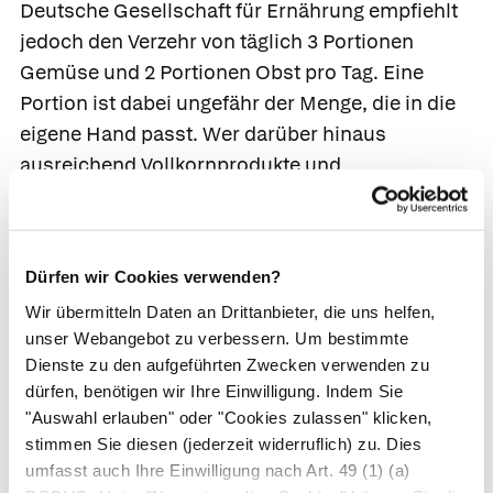
Deutsche Gesellschaft für Ernährung empfiehlt
jedoch den Verzehr von täglich 3 Portionen
Gemüse und 2 Portionen Obst pro Tag. Eine
Portion ist dabei ungefähr der Menge, die in die
eigene Hand passt. Wer darüber hinaus
ausreichend Vollkornprodukte und
Hülsenfrüchte isst, ist sicherlich gut mit
Antioxidanzien versorgt.
Anzeichen für Antioxidanzien-Mangel
Dürfen wir Cookies verwenden?
Wir übermitteln Daten an Drittanbieter, die uns helfen,
Sind im Körper zu wenig Antioxidanzien, häufen
unser Webangebot zu verbessern. Um bestimmte
sich freie Radikale im Körper an. Diese
Dienste zu den aufgeführten Zwecken verwenden zu
schädigen die Zellen, da sie Moleküle wie das
dürfen, benötigen wir Ihre Einwilligung. Indem Sie
Erbgut oder Proteine angreifen. Das hat Folgen:
"Auswahl erlauben" oder "Cookies zulassen" klicken,
Viele Studien deuten darauf hin, dass oxidativer
stimmen Sie diesen (jederzeit widerruflich) zu. Dies
umfasst auch Ihre Einwilligung nach Art. 49 (1) (a)
Stress an der Entstehung von Krankheiten wie