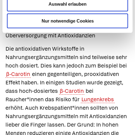
Auswahl erlauben
Nahrungsergänzungsmitteln ist deshalb weniger
effektiv als eine ausgewogene Ernährung mit viel
Nur notwendige Cookies
Obst und Gemüse.
Überversorgung mit Antioxidanzien
Die antioxidativen Wirkstoffe in
Nahrungsergänzungsmitteln sind teilweise sehr
hoch dosiert. Dies kann jedoch zum Beispiel bei
β-Carotin
einen gegenteiligen, prooxidativen
Effekt haben. In einigen Studien wurde gezeigt,
dass hoch-dosiertes
β-Carotin
bei
Raucher*innen das Risiko für
Lungenkrebs
erhöht. Auch Krebspatient*innen sollten von
Nahrungsergänzungsmitteln mit Antioxidanzien
lieber die Finger lassen. Der Grund: In hohen
Mengen reduzieren einige Antioxidanzien die