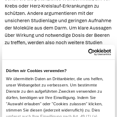
Krebs oder Herz-Kreislauf-Erkrankungen zu
schützen. Andere argumentieren mit der
unsicheren Studienlage und geringen Aufnahme
der Moleküle aus dem Darm. Um klare Aussagen
über Wirkung und notwendige Dosis der Beeren
zu treffen, werden also noch weitere Studien
benötigt.
Bedenkenlos sollte die
Acai-Beere
jedoch nicht
verzehrt werden. Bereits 300 g Fruchtmark
Dürfen wir Cookies verwenden?
reichen aus, um die täglich empfohlene
Wir übermitteln Daten an Drittanbieter, die uns helfen,
Aufnahme von Mangan um das sechsfache zu
unser Webangebot zu verbessern. Um bestimmte
überschreiten. Dies ist besonders für Menschen
Dienste zu den aufgeführten Zwecken verwenden zu
mit Eisenmangel gefährlich, denn ein hoher
dürfen, benötigen wir Ihre Einwilligung. Indem Sie
"Auswahl erlauben" oder "Cookies zulassen" klicken,
Mangan-Gehalt in Lebensmittel verschlechtert
stimmen Sie diesen (jederzeit widerruflich) zu. Dies
die Eisenaufnahme im Darm.
umfasst auch Ihre Einwilligung nach Art. 49 (1) (a)