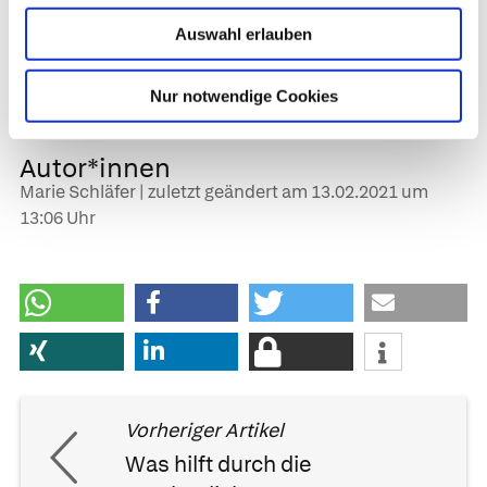
heimische Früchte wie Blaubeeren oder
schwarze Johannisbeeren sind reich an
Auswahl erlauben
Anthocyanen und Mineralstoffen.
Nur notwendige Cookies
Quellen:
Verbraucherzentrale
,
DGE
Autor*innen
Marie Schläfer | zuletzt geändert am
13.02.2021
um
13:06 Uhr
Vorheriger Artikel
Was hilft durch die