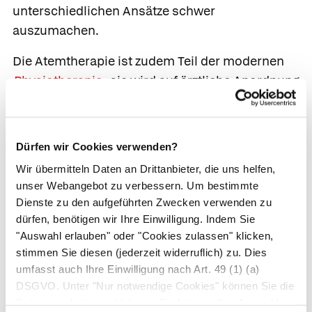
unterschiedlichen Ansätze schwer
auszumachen.
Die Atemtherapie ist zudem Teil der modernen
Physiotherapie
, sie wird auf ärztliche Anordnung
bei bettlägerigen Patienten zur Vorbeugung von
Lungenentzündungen
oder zur Schleimlösung
eingesetzt.
Dürfen wir Cookies verwenden?
Weiterlesen:
Wir übermitteln Daten an Drittanbieter, die uns helfen,
unser Webangebot zu verbessern. Um bestimmte
Welches Entspannungsverfahren ist das
Dienste zu den aufgeführten Zwecken verwenden zu
dürfen, benötigen wir Ihre Einwilligung. Indem Sie
richtige?
"Auswahl erlauben" oder "Cookies zulassen" klicken,
Die verschiedenen Heilverfahren in
stimmen Sie diesen (jederzeit widerruflich) zu. Dies
Listenform
umfasst auch Ihre Einwilligung nach Art. 49 (1) (a)
DSGVO. Unter "Nur notwendige Cookies" können Sie die
Autor*innen
Datenverarbeitung ablehnen. Sie können Ihre Auswahl