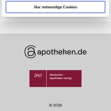
Muskelsystem und
Skelettsystem im Alter
Nur notwendige Cookies
© 2026