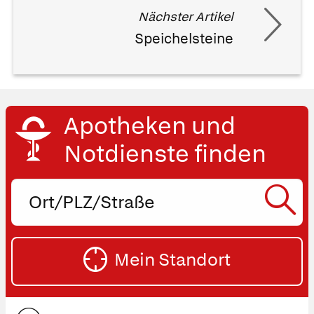
Nächster Artikel
Speichelsteine
Apotheken und
Notdienste finden
Ort,
PLZ
oder
SU
Straße
Mein Standort
eingeben:
ST