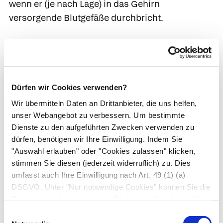
wenn er (je nach Lage) in das Gehirn
versorgende Blutgefäße durchbricht.
Das macht der Arzt
Oberflächliche Abszesse erkennt der Arzt sofort.
Um sicherzugehen, kann er eine Schwellung
Dürfen wir Cookies verwenden?
punktieren und prüfen, ob Eiter austritt.
Wir übermitteln Daten an Drittanbieter, die uns helfen,
Verdeckten Abszessen kommt er anhand von
unser Webangebot zu verbessern. Um bestimmte
Blutbild, Entzündungszeichen (vermehrte
Dienste zu den aufgeführten Zwecken verwenden zu
Leukozyten,
CRP
) oder bildgebenden
dürfen, benötigen wir Ihre Einwilligung. Indem Sie
"Auswahl erlauben" oder "Cookies zulassen" klicken,
Untersuchungsverfahren (z. B.
CT
) auf die Spur.
stimmen Sie diesen (jederzeit widerruflich) zu. Dies
Zur Behandlung öffnet der Arzt vorsichtig den
umfasst auch Ihre Einwilligung nach Art. 49 (1) (a)
DSGVO. Unter "Nur notwendige Cookies" können Sie die
Abszess, entleert ihn und spült anschließend die
Datenverarbeitung ablehnen. Sie können Ihre Auswahl
Wunde aus. In schweren Fällen muss der Patient
jederzeit unter "Privatsphäre“ am Seitenende ändern.
Einwilligungsauswahl
zusätzlich Antibiotika nehmen.