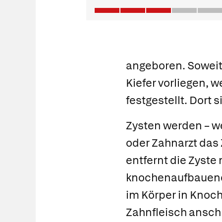
angeboren. Soweit
Kiefer vorliegen, w
festgestellt. Dort 
Zysten werden – we
oder Zahnarzt das 
entfernt die Zyste
knochenaufbauende
im Körper in Knoc
Zahnfleisch anschl