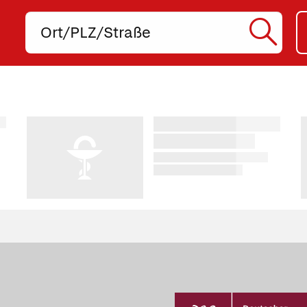
Ort,
PLZ
oder
SUC
Straße
eingeben:
STA