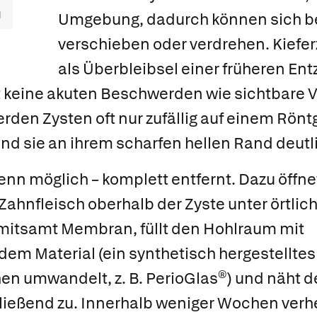
Umgebung, dadurch können sich b
verschieben oder verdrehen. Kiefe
als Überbleibsel einer früheren En
 keine akuten Beschwerden wie sichtbare
erden Zysten oft nur zufällig auf einem Rön
sind sie an ihrem scharfen hellen Rand deut
nn möglich – komplett entfernt. Dazu öffnet
Zahnfleisch oberhalb der Zyste unter örtlic
 mitsamt Membran, füllt den Hohlraum mit
m Material (ein synthetisch hergestelltes 
hen umwandelt, z. B.
PerioGlas®)
und näht d
ießend zu. Innerhalb weniger Wochen verhe