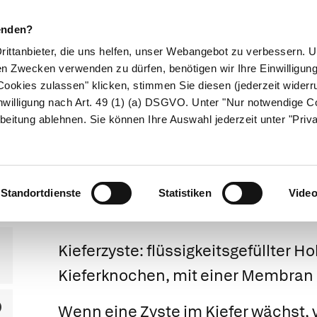
enden?
Drittanbieter, die uns helfen, unser Webangebot zu verbessern.
en Zwecken verwenden zu dürfen, benötigen wir Ihre Einwilligun
ookies zulassen" klicken, stimmen Sie diesen (jederzeit widerru
ikamente
Naturheilkunde
Eltern & Kind
Gesund 
nwilligung nach Art. 49 (1) (a) DSGVO. Unter "Nur notwendige C
beitung ablehnen. Sie können Ihre Auswahl jederzeit unter "Priv
Kieferzysten
Standortdienste
Statistiken
Vide
Kieferzyste:
flüssigkeitsgefüllter H
Kieferknochen, mit einer Membran 
Wenn eine Zyste im Kiefer wächst, v