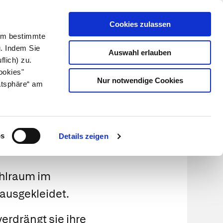
Cookies zulassen
Kundenlogin
Info für Apotheker
 Um bestimmte
g. Indem Sie
Auswahl erlauben
flich) zu.
Suche
leben
Über uns
ookies"
Nur notwendige Cookies
atsphäre“ am
os
Details zeigen
ohlraum im
ausgekleidet.
erdrängt sie ihre