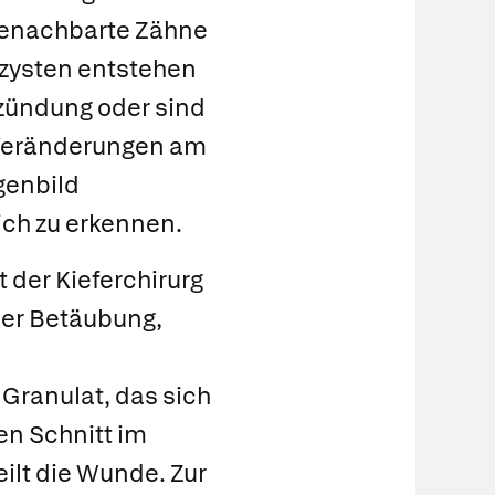
enachbarte Zähne
rzysten entstehen
tzündung oder sind
 Veränderungen am
tgenbild
lich zu erkennen.
 der Kieferchirurg
her Betäubung,
Granulat, das sich
en Schnitt im
ilt die Wunde. Zur