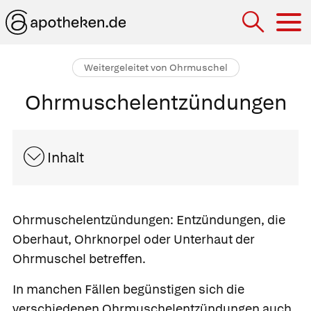
Hau
Weitergeleitet von Ohrmuschel
Ohrmuschelentzündungen
Inhalt
Ohrmuschelentzündungen:
Entzündungen, die
Oberhaut, Ohrknorpel oder Unterhaut der
Ohrmuschel betreffen.
In manchen Fällen begünstigen sich die
verschiedenen Ohrmuschelentzündungen auch