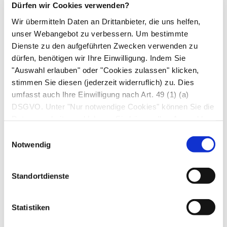
Komplikationen
Dürfen wir Cookies verwenden?
Wir übermitteln Daten an Drittanbieter, die uns helfen,
Häufig greift eine Entzündung der Ohrmuschel
unser Webangebot zu verbessern. Um bestimmte
auf den äußeren
Gehörgang
über oder
Dienste zu den aufgeführten Zwecken verwenden zu
umgekehrt.
dürfen, benötigen wir Ihre Einwilligung. Indem Sie
"Auswahl erlauben" oder "Cookies zulassen" klicken,
Wird eine Perichondritis nicht frühzeitig
stimmen Sie diesen (jederzeit widerruflich) zu. Dies
behandelt, kann sie sich ausbreiten, zu
umfasst auch Ihre Einwilligung nach Art. 49 (1) (a)
Nekrosen führen und den Knorpel dauerhaft
DSGVO. Unter "Nur notwendige Cookies" können Sie die
verformen. Als Folge drohen die sogenannten
Datenverarbeitung ablehnen. Sie können Ihre Auswahl
jederzeit unter "Privatsphäre“ am Seitenende ändern.
Blumenkohlohren, die sonst typischerweise
Einwilligungsauswahl
Notwendig
durch äußere Gewalteinwirkung und
Verletzungen beim Ringen, Fußball oder Boxen
entstehen.
Standortdienste
Diagnosesicherung
Statistiken