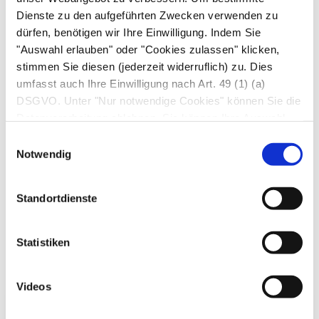
Ohrspülung durch Ohrentropfen mit
Dienste zu den aufgeführten Zwecken verwenden zu
Wasserstoffperoxid
oder Glycerin auf. Zum
dürfen, benötigen wir Ihre Einwilligung. Indem Sie
Schluss prüft sie den Behandlungserfolg durch
"Auswahl erlauben" oder "Cookies zulassen" klicken,
eine erneute Untersuchung des Gehörgangs.
stimmen Sie diesen (jederzeit widerruflich) zu. Dies
umfasst auch Ihre Einwilligung nach Art. 49 (1) (a)
Prognose
DSGVO. Unter "Nur notwendige Cookies" können Sie die
Datenverarbeitung ablehnen. Sie können Ihre Auswahl
jederzeit unter "Privatsphäre“ am Seitenende ändern.
Bei sachgerechter ärztlicher Behandlung ist der
Einwilligungsauswahl
Notwendig
Ohrenschmalzpfropf eine harmlose Erkrankung.
Wiederkehrende Ohrenschmalz-Probleme sind
selten, und haben als Ursache enge Gehörgänge
Standortdienste
und eine pfropf-fördernde
Ohrenschmalzzusammensetzung.
Statistiken
Videos