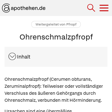
Hau
Weitergeleitet von Pfropf
Ohrenschmalzpfropf
Inhalt
Ohrenschmalzpfropf
(Cerumen obturans,
Zeruminalpfropf):
Teilweiser oder vollständiger
Verschluss des äußeren Gehörgangs durch
Ohrenschmalz, verbunden mit Hörminderung.
Ursachen sind eine übermäßige