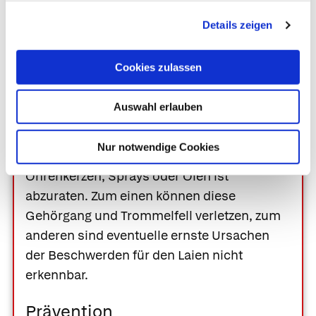
Ihre Apotheke
empfiehlt
Details zeigen
Was Sie selbst tun können
Cookies zulassen
Zur Ärzt*in gehen.
Von einer
Auswahl erlauben
Selbstbehandlung mit Präparaten zum
Erweichen und Ausspülen eines
Nur notwendige Cookies
Ohrenschmalzpfropfs wie etwa
Ohrenkerzen, Sprays oder Ölen ist
abzuraten. Zum einen können diese
Gehörgang und Trommelfell verletzen, zum
anderen sind eventuelle ernste Ursachen
der Beschwerden für den Laien nicht
erkennbar.
Prävention