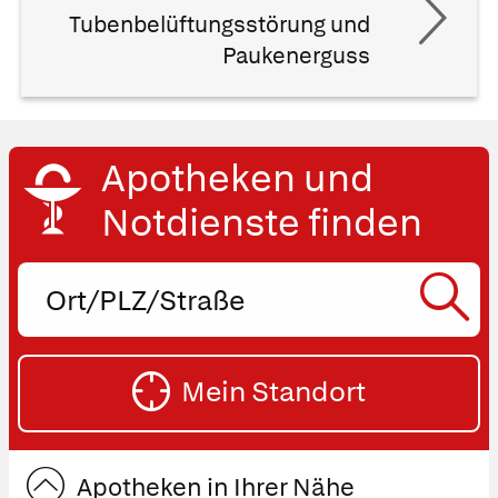
Tubenbelüftungsstörung und
Paukenerguss
Apotheken und
Notdienste finden
Ort,
PLZ
oder
SU
Straße
Mein Standort
eingeben:
ST
Apotheken in Ihrer Nähe