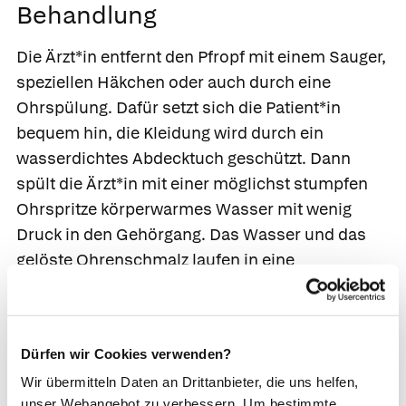
Behandlung
Die Ärzt*in entfernt den Pfropf mit einem Sauger,
speziellen Häkchen oder auch durch eine
Ohrspülung.
Dafür setzt sich die Patient*in
bequem hin, die Kleidung wird durch ein
wasserdichtes Abdecktuch geschützt. Dann
spült die Ärzt*in mit einer möglichst stumpfen
Ohrspritze körperwarmes Wasser mit wenig
Druck in den Gehörgang. Das Wasser und das
gelöste Ohrenschmalz laufen in eine
Nierenschale ab, die die Patient*in oder eine
Assistenzkraft unter das betreffende Ohr hält.
Bei Bedarf wird die Ohrspülung mehrmals
Dürfen wir Cookies verwenden?
wiederholt. Einen sehr harten
Wir übermitteln Daten an Drittanbieter, die uns helfen,
Ohrenschmalzpfropf weicht die Ärzt*in vor der
unser Webangebot zu verbessern. Um bestimmte