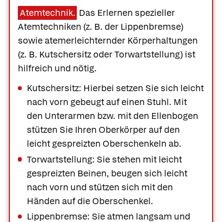
Atemtechnik.
Das Erlernen spezieller
Atemtechniken (z. B. der Lippenbremse)
sowie atemerleichternder Körperhaltungen
(z. B. Kutschersitz oder Torwartstellung) ist
hilfreich und nötig.
Kutschersitz:
Hierbei setzen Sie sich leicht
nach vorn gebeugt auf einen Stuhl. Mit
den Unterarmen bzw. mit den Ellenbogen
stützen Sie Ihren Oberkörper auf den
leicht gespreizten Oberschenkeln ab.
Torwartstellung:
Sie stehen mit leicht
gespreizten Beinen, beugen sich leicht
nach vorn und stützen sich mit den
Was Ihre Apotheke
Apotheken in
Händen auf die Oberschenkel.
empfiehlt
Ihrer Nähe
Lippenbremse:
Sie atmen langsam und