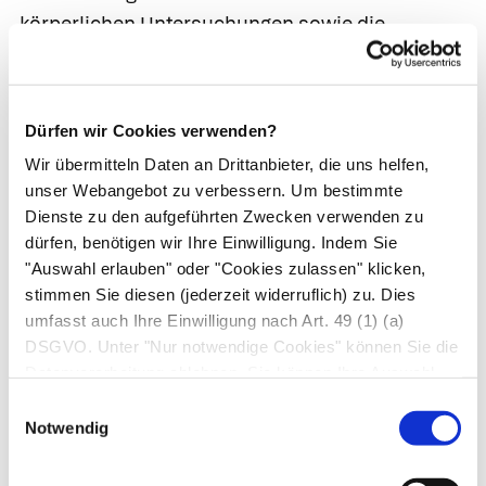
körperlichen Untersuchungen sowie die
Ergebnisse der Lungenfunktion. In der
Lungenfunktionsprüfung werden als Parameter
die Einsekundenkapazität (FEV1) und die relative
Dürfen wir Cookies verwenden?
Einsekundenkapazität (FEV1/VK; VK =
Wir übermitteln Daten an Drittanbieter, die uns helfen,
Vitalkapazität) ermittelt. Die
unser Webangebot zu verbessern. Um bestimmte
Einsekundenkapazität ist die größtmögliche
Dienste zu den aufgeführten Zwecken verwenden zu
Menge an Luft, die ein Patient innerhalb einer
dürfen, benötigen wir Ihre Einwilligung. Indem Sie
Sekunde forciert ausatmen kann.
"Auswahl erlauben" oder "Cookies zulassen" klicken,
stimmen Sie diesen (jederzeit widerruflich) zu. Dies
Einteilung in Schweregrade.
Anhand der
umfasst auch Ihre Einwilligung nach Art. 49 (1) (a)
Ergebnisse der Lungenfunktionsprüfung erfolgt
DSGVO. Unter "Nur notwendige Cookies" können Sie die
dann die Einteilung in einen von 4
Datenverarbeitung ablehnen. Sie können Ihre Auswahl
jederzeit unter "Privatsphäre“ am Seitenende ändern.
Schweregraden der COPD.
Einwilligungsauswahl
Notwendig
Einteilung nach den Richtlinien der Global
Initiative für Chronic Obstructive Lung Disease