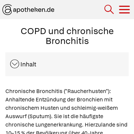
Hau
COPD und chronische
Bronchitis
Inhalt
Chronische Bronchitis
("Raucherhusten"):
Anhaltende Entzündung der Bronchien mit
chronischem Husten und schleimig-weißem
Auswurf
(Sputum). Sie ist die häufigste
chronische Lungenerkrankung. Hierzulande sind
10–15 % der Bevölkerung über 40 Jahre