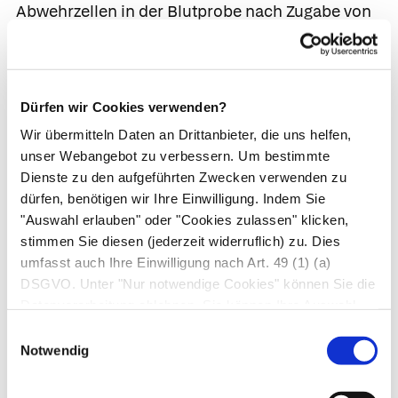
Abwehrzellen in der Blutprobe nach Zugabe von
Tuberkulose-Antigenen Interferon-Gamma frei.
Im Vergleich zum bisher gebräuchlichen
Tuberkulin-Hauttest nach Mendel-Mantoux
Dürfen wir Cookies verwenden?
(Tuberkulintest) ist der Interferon Gamma-Test
zuverlässiger und ist zudem unabhängig von
Wir übermitteln Daten an Drittanbieter, die uns helfen,
unser Webangebot zu verbessern. Um bestimmte
einer stattgehabten Tuberkuloseimpfung (BCG-
Dienste zu den aufgeführten Zwecken verwenden zu
Impfung). Aufgrund der noch unzureichenden
dürfen, benötigen wir Ihre Einwilligung. Indem Sie
Datenlage wird bei Kleinkindern jedoch weiterhin
"Auswahl erlauben" oder "Cookies zulassen" klicken,
initial der Tuberkulintest verwendet.
stimmen Sie diesen (jederzeit widerruflich) zu. Dies
umfasst auch Ihre Einwilligung nach Art. 49 (1) (a)
Der endgültige Erregernachweis erfolgt aus
DSGVO. Unter "Nur notwendige Cookies" können Sie die
Sputum oder Bronchialsekret, oder, je nach
Datenverarbeitung ablehnen. Sie können Ihre Auswahl
Organbefall z. B. auch aus Magensaft oder Urin.
jederzeit unter "Privatsphäre“ am Seitenende ändern.
Einwilligungsauswahl
Der schnelle
mikroskopische Nachweis
der
Notwendig
Tuberkulosebakterien als sog. säurefeste
3
4