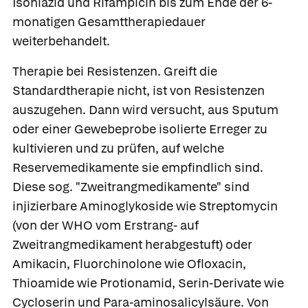
Isoniazid und Rifampicin bis zum Ende der 6-
monatigen Gesamttherapiedauer
weiterbehandelt.
Therapie bei Resistenzen.
Greift die
Standardtherapie nicht, ist von Resistenzen
auszugehen.
Dann wird versucht, aus Sputum
oder einer Gewebeprobe isolierte Erreger zu
kultivieren und zu prüfen, auf welche
Reservemedikamente sie empfindlich sind.
Diese sog. "Zweitrangmedikamente" sind
injizierbare Aminoglykoside wie
Streptomycin
(von der WHO vom Erstrang- auf
Zweitrangmedikament herabgestuft) oder
Amikacin
, Fluorchinolone wie
Ofloxacin
,
Thioamide wie
Protionamid
, Serin-Derivate wie
Cycloserin
und Para-aminosalicylsäure. Von