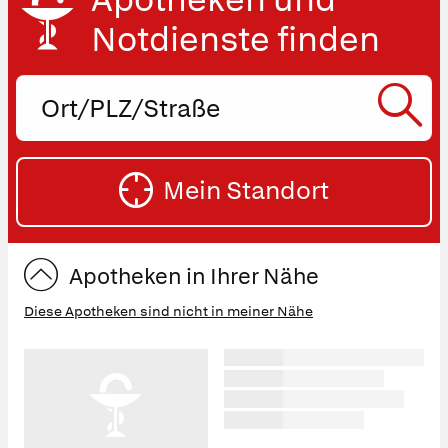
Notdienste finden
Ort,
PLZ
oder
SU
Straße
Mein Standort
eingeben:
ST
Apotheken in Ihrer Nähe
Diese Apotheken sind nicht in meiner Nähe