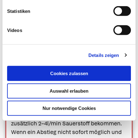
Statistiken
Ihre Apotheke
empfiehlt
Videos
Was Sie bei Höhenlungenödem
Details zeigen
selbst tun können
Abstieg.
Wer sich im Gebirge auf über
Cookies zulassen
3000 m Höhe aufhält, kann an einem
Höhenlungenödem erkranken. Hier hilft nur
Auswahl erlauben
der Abstieg oder Abtransport in Richtung Tal
um mindestens 1000 Höhenmeter nach
Nur notwendige Cookies
unten. Währenddessen soll der Patient
zusätzlich 2–4l/min Sauerstoff bekommen.
Wenn ein Abstieg nicht sofort möglich und