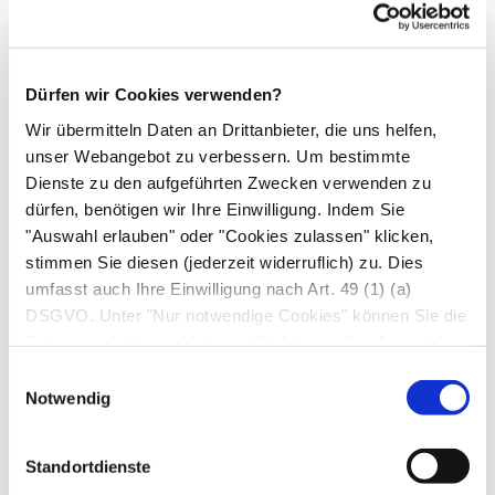
Weitere Therapie.
An erster Stelle steht die
Sauerstoffgabe über eine Nasensonde oder in
Dürfen wir Cookies verwenden?
schweren Fällen sogar per Beatmung. Mit
Wir übermitteln Daten an Drittanbieter, die uns helfen,
Medikamenten wie
Furosemid
(z. B.
Lasix
®)
unser Webangebot zu verbessern. Um bestimmte
fördert die Ärzt*in die Harnausscheidung und
Dienste zu den aufgeführten Zwecken verwenden zu
damit die Entfernung des Wassers aus der
dürfen, benötigen wir Ihre Einwilligung. Indem Sie
Lunge. Gefäßerweiternde Medikamente wie
"Auswahl erlauben" oder "Cookies zulassen" klicken,
beispielsweise
Nitrate
senken den Druck in den
stimmen Sie diesen (jederzeit widerruflich) zu. Dies
Lungengefäßen zusätzlich und entlasten das
umfasst auch Ihre Einwilligung nach Art. 49 (1) (a)
DSGVO. Unter "Nur notwendige Cookies" können Sie die
Herz. Je nach Ursache wird
Kortison
intravenös
Datenverarbeitung ablehnen. Sie können Ihre Auswahl
gespritzt oder, falls Reizgase inhaliert wurden,
jederzeit unter "Privatsphäre“ am Seitenende ändern.
Einwilligungsauswahl
auch als Spray verabreicht. Ein Bluthochdruck,
Notwendig
ein
Herzinfarkt
oder andere Ursachen werden
selbstverständlich entsprechend behandelt.
Standortdienste