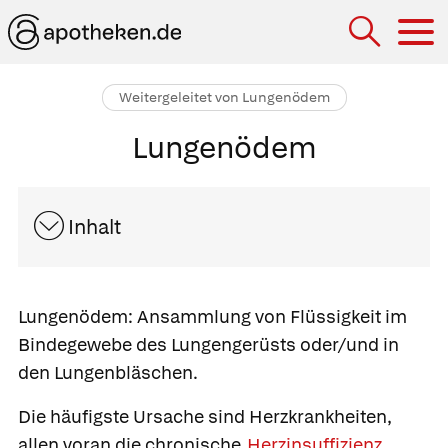
Hau
Weitergeleitet von Lungenödem
Lungenödem
Inhalt
Lungenödem:
Ansammlung von Flüssigkeit im
Bindegewebe des Lungengerüsts oder/und in
den Lungenbläschen.
Die häufigste Ursache sind Herzkrankheiten,
allen voran die chronische
Herzinsuffizienz
.