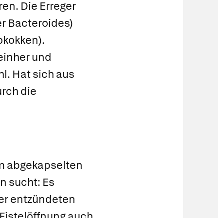
en. Die Erreger
r Bacteroides)
okokken).
 einher und
l. Hat sich aus
rch die
em abgekapselten
n sucht: Es
er entzündeten
 Fistelöffnung auch