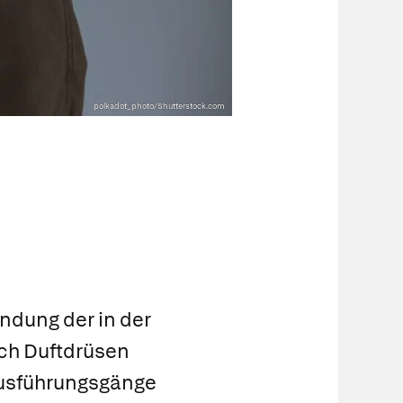
polkadot_photo/Shutterstock.com
ündung der in der
ch Duftdrüsen
Ausführungsgänge