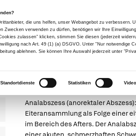
enden?
Drittanbieter, die uns helfen, unser Webangebot zu verbessern.
en Zwecken verwenden zu dürfen, benötigen wir Ihre Einwilligun
ookies zulassen" klicken, stimmen Sie diesen (jederzeit widerru
ikamente
Naturheilkunde
Eltern & Kind
Gesund 
nwilligung nach Art. 49 (1) (a) DSGVO. Unter "Nur notwendige C
beitung ablehnen. Sie können Ihre Auswahl jederzeit unter "Priv
bszess und Analf
Standortdienste
Statistiken
Vide
Analabszess
(anorektaler Abszess)
Eiteransammlung als Folge einer e
im Bereich des Afters. Der Analabs
einer akuten, schmerzhaften Schwe