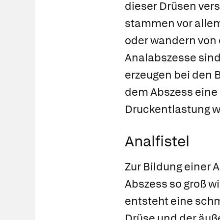
dieser Drüsen vers
stammen vor allem
oder wandern von d
Analabszesse sind 
erzeugen bei den B
dem Abszess eine 
Druckentlastung wi
Analfistel
Zur Bildung einer 
Abszess so groß wi
entsteht eine sch
Drüse und der äuße