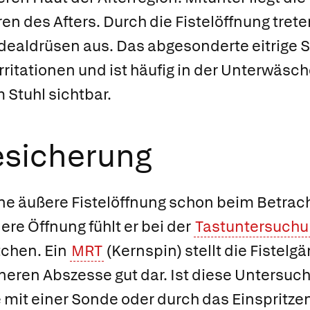
en des Afters. Durch die Fistelöffnung trete
dealdrüsen aus. Das abgesonderte eitrige S
rritationen und ist häufig in der Unterwäsc
 Stuhl sichtbar.
esicherung
ine äußere Fistelöffnung schon beim Betrac
ere Öffnung fühlt er bei der
Tastuntersuch
tchen. Ein
MRT
(Kernspin) stellt die Fistelg
eren Abszesse gut dar. Ist diese Untersuch
 mit einer Sonde oder durch das Einspritzen