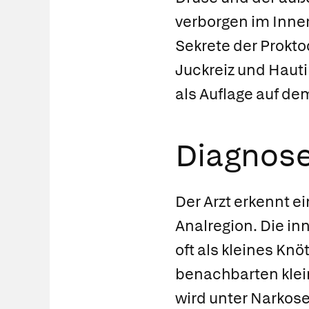
verborgen im Inner
Sekrete der Prokto
Juckreiz und Hauti
als Auflage auf dem
Diagnos
Der Arzt erkennt e
Analregion. Die inn
oft als kleines Knö
benachbarten klein
wird unter Narkose