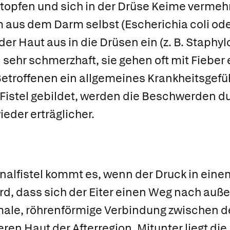
topfen und sich in der Drüse Keime vermehr
 aus dem Darm selbst (Escherichia coli ode
er Haut aus in die Drüsen ein (z. B. Staphyl
sehr schmerzhaft, sie gehen oft mit Fieber
etroffenen ein allgemeines Krankheitsgefüh
Fistel gebildet, werden die Beschwerden du
eder erträglicher.
Analfistel kommt es, wenn der Druck in ein
rd, dass sich der Eiter einen Weg nach auße
male, röhrenförmige Verbindung zwischen d
ren Haut der Afterregion. Mitunter liegt die