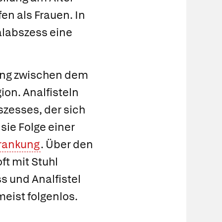
en als Frauen. In
alabszess eine
ung zwischen dem
ion. Analfisteln
szesses, der sich
sie Folge einer
rankung
. Über den
oft mit Stuhl
s und Analfistel
meist folgenlos.