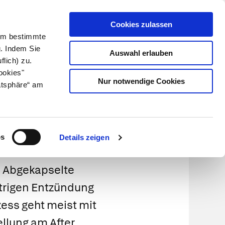
Cookies zulassen
Kundenlogin
Info für Apotheker
 Um bestimmte
g. Indem Sie
Auswahl erlauben
flich) zu.
Suche
leben
Über uns
ookies"
Nur notwendige Cookies
atsphäre“ am
isteln
os
Details zeigen
:
Abgekapselte
itrigen Entzündung
zess geht meist mit
llung am After