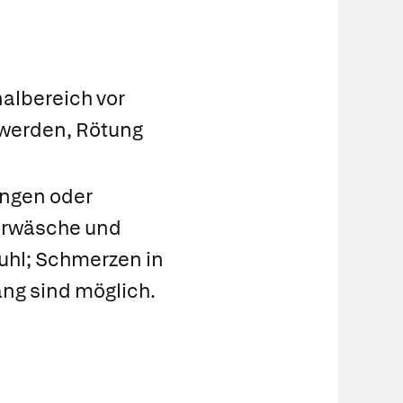
n
albereich vor
hwerden, Rötung
ungen oder
erwäsche und
tuhl; Schmerzen in
ang sind möglich.