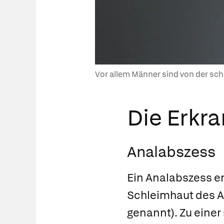
Vor allem Männer sind von der sc
Die Erkr
Analabszess
Ein Analabszess en
Schleimhaut des 
genannt). Zu eine