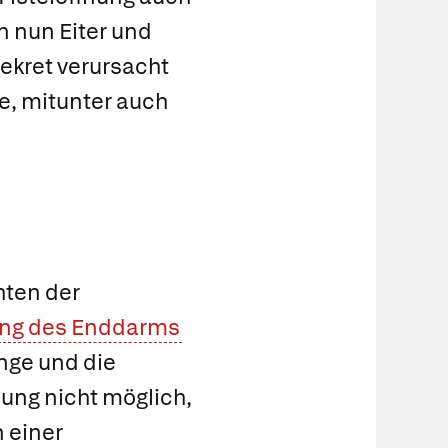
n nun Eiter und
ekret verursacht
he, mitunter auch
hten der
ung des Enddarms
änge und die
ung nicht möglich,
 einer