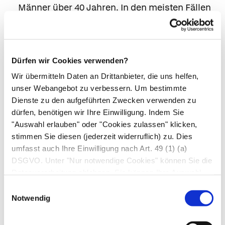
Männer über 40 Jahren. In den meisten Fällen
haben die Betroffenen kaum Symptome und
die akute Erkrankung verheilt spontan. Wenn
die Leber jedoch vorgeschädigt ist, können
Dürfen wir Cookies verwenden?
auch schwere Verläufe auftreten. Neben den
Wir übermitteln Daten an Drittanbieter, die uns helfen,
typischen Hepatitis-Beschwerden mit
unser Webangebot zu verbessern. Um bestimmte
Müdigkeit, Appetitverlust und Gelbsucht sind
Dienste zu den aufgeführten Zwecken verwenden zu
selten auch Hirnentzündungen oder
dürfen, benötigen wir Ihre Einwilligung. Indem Sie
Nervenschmerzen möglich.
"Auswahl erlauben" oder "Cookies zulassen" klicken,
Hepatitis-E-Viren vom Typ 1 und 2 kommen
stimmen Sie diesen (jederzeit widerruflich) zu. Dies
umfasst auch Ihre Einwilligung nach Art. 49 (1) (a)
dagegen vor allem in tropischen Ländern vor
DSGVO. Unter "Nur notwendige Cookies" können Sie die
und werden wie die Hepatitis A fäkal-oral, z. B.
Datenverarbeitung ablehnen. Sie können Ihre Auswahl
durch verseuchtes Trinkwasser übertragen.
jederzeit unter "Privatsphäre“ am Seitenende ändern.
Einwilligungsauswahl
Eine spezielle Therapie der Erkrankung ist
Notwendig
nicht notwendig, in 98 % der Fälle heilt sie
spontan. Besondere Vorsicht ist allerdings bei