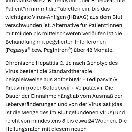
Virostatika wie z. B.
Tenovofir
oder
Entecavir
. Die
Patient*in nimmt die Tabletten ein, bis das
wichtigste Virus-Antigen (HBsAG) aus dem Blut
verschwunden ist. Alternative für Patient*innen
mit milden bis mittelschweren Verläufen ist die
Behandlung mit pegylierten Interferonen
(
Pegasys®
bzw.
PegIntron®)
über 48 Monate.
Chronische Hepatitis C.
Je nach Genotyp des
Virus besteht die Standardtherapie
beispielsweise aus
Sofosbuvir
+
Ledipasvir
(±
Ribavirin
) oder
Sofosbuvir
+
Velpatasvir
. Die
Dauer der Einnahme hängt ab vom Ausmaß der
Leberveränderungen und von der Viruslast (das
ist die Menge des im Blut gefundenen Virus) und
Was Ihre Apotheke
Apotheken in
reicht von mindestens 8 bis etwa 24 Wochen. Die
empfiehlt
Ihrer Nähe
Heilungsraten mit diesem neuen