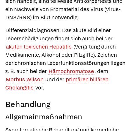
sich handelt, sind teilweise Antikörpertests und
ein Nachweis von Erbmaterial des Virus (Virus-
DNS/RNS) im Blut notwendig.
Differenzialdiagnosen.
Das akute Bild einer
Leberschädigungen findet sich auch bei der
akuten toxischen Hepatitis
(Vergiftung durch
Medikamente, Alkohol oder Pilzgifte). Zeichen
der chronischen Leberfunktionsstörungen liegen
z. B. auch bei der
Hämochromatose
, dem
Morbus Wilson
und der
primären biliären
Cholangitis
vor.
Behandlung
Allgemeinmaßnahmen
Symptomatische Behandlung und körperliche