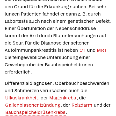
den Grund für die Erkrankung suchen. Bei sehr
jungen Patienten fahndet er dann z. B. durch
Labortests auch nach einem genetischen Defekt.
Einer Überfunktion der Nebenschilddrüse
kommt der Arzt durch Blutuntersuchungen auf
die Spur. Für die Diagnose der seltenen
Autoimmunpankreatitis ist neben
CT
und
MRT
die feingewebliche Untersuchung einer
Gewebeprobe der Bauchspeicheldrüsen
erforderlich.
Differenzialdiagnosen
. Oberbauchbeschwerden
und Schmerzen verursachen auch die
Ulkuskrankheit
, der
Magenkrebs
, die
Gallenblasenentzündung
, der
Reizdarm
und der
Bauchspeicheldrüsenkrebs
.