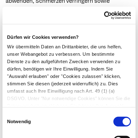
abwenden, Schmerzen verringern sowie
Verdauung und Zuckerhaushalt regeln.
Ursachen behandeln.
Ein Patient mit
chronischer Bauchspeicheldrüsenentzündung
Dürfen wir Cookies verwenden?
muss lebenslang auf Alkohol verzichten, um der
Wir übermitteln Daten an Drittanbieter, die uns helfen,
Bauchspeicheldrüse nicht weiter zu schaden.
unser Webangebot zu verbessern. Um bestimmte
Auch das Rauchen sollte er unbedingt einstellen
Dienste zu den aufgeführten Zwecken verwenden zu
– es gilt inzwischen als nachgewiesen, dass
dürfen, benötigen wir Ihre Einwilligung. Indem Sie
Rauchen das Fortschreiten einer chronischen
"Auswahl erlauben" oder "Cookies zulassen" klicken,
Bauchspeicheldrüsenentzündung beschleunigt.
stimmen Sie diesen (jederzeit widerruflich) zu. Dies
umfasst auch Ihre Einwilligung nach Art. 49 (1) (a)
In den seltenen Fällen einer ursächlich
DSGVO. Unter "Nur notwendige Cookies" können Sie die
behandelbaren Erkrankung wie einer
Datenverarbeitung ablehnen. Sie können Ihre Auswahl
Autoimmunpankreatitis, einer Überfunktion der
jederzeit unter "Privatsphäre“ am Seitenende ändern.
Einwilligungsauswahl
Notwendig
Nebenschilddrüsen oder einer Abflussstörung
im Gangsystem wird neben der Behandlung der