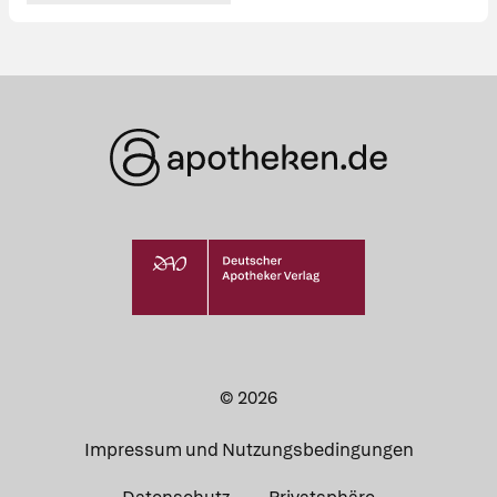
© 2026
Was Ihre Apotheke
Apotheken in
Impressum und Nutzungsbedingungen
empfiehlt
Ihrer Nähe