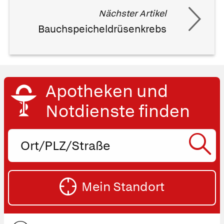
Nächster Artikel
Bauchspeicheldrüsenkrebs
Apotheken und
Notdienste finden
Ort,
PLZ
oder
SU
Straße
Mein Standort
eingeben:
ST