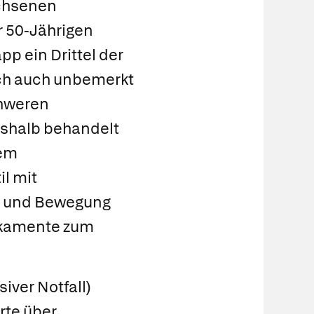
chsenen
r 50-Jährigen
p ein Drittel der
och auch unbemerkt
chweren
shalb behandelt
nem
l mit
on und Bewegung
ikamente zum
iver Notfall)
rte über