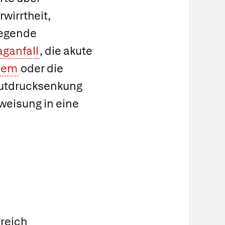
wirrtheit,
iegende
aganfall
, die akute
dem
oder die
Blutdrucksenkung
nweisung in eine
reich