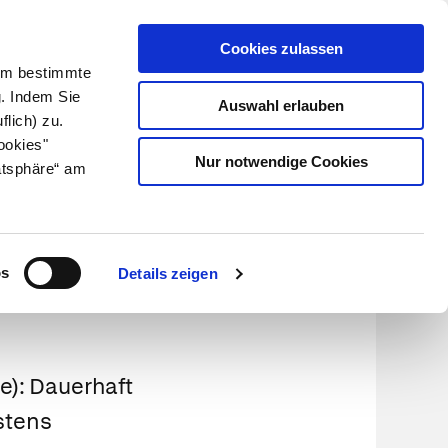
Cookies zulassen
Kundenlogin
Info für Apotheker
 Um bestimmte
g. Indem Sie
Auswahl erlauben
flich) zu.
Suche
leben
Über uns
ookies"
Nur notwendige Cookies
atsphäre“ am
os
Details zeigen
ie): Dauerhaft
stens