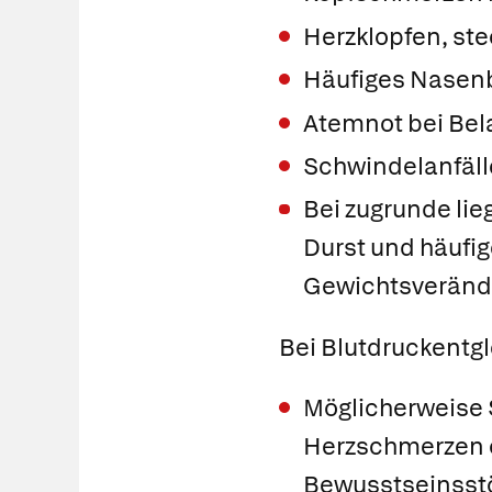
Herzklopfen, s
Häufiges Nasen
Atemnot bei Bel
Schwindelanfäll
Bei zugrunde li
Durst und häufi
Gewichtsveränd
Bei Blutdruckentgl
Möglicherweise
Herzschmerzen o
Bewusstseinsst