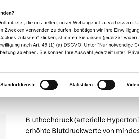
enden?
Drittanbieter, die uns helfen, unser Webangebot zu verbessern.
en Zwecken verwenden zu dürfen, benötigen wir Ihre Einwilligun
ookies zulassen" klicken, stimmen Sie diesen (jederzeit widerru
ikamente
Naturheilkunde
Eltern & Kind
Gesund 
nwilligung nach Art. 49 (1) (a) DSGVO. Unter "Nur notwendige C
beitung ablehnen. Sie können Ihre Auswahl jederzeit unter "Priv
Weitergeleitet von Schlaganfall
Bluthochdruck
Standortdienste
Statistiken
Vide
Bluthochdruck
(arterielle Hyperton
erhöhte Blutdruckwerte von minde