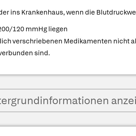
 oder ins Krankenhaus, wenn die Blutdruckwe
 200/120 mmHg liegen
ztlich verschriebenen Medikamenten nicht 
verbunden sind.
tergrund­informationen anze