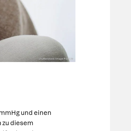
shutterstock/Image Point Fr
20 mmHg und einen
h zu diesem