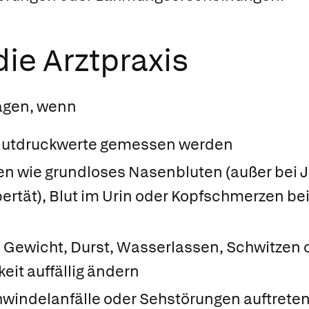
ie Arztpraxis
agen, wenn
Blutdruckwerte gemessen werden
n wie grundloses Nasenbluten (außer bei 
ertät), Blut im Urin oder Kopfschmerzen b
 Gewicht, Durst, Wasserlassen, Schwitzen 
eit auffällig ändern
hwindelanfälle oder Sehstörungen auftreten