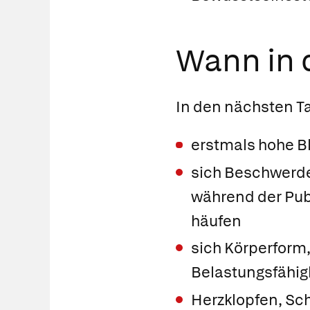
Wann in d
In den nächsten T
erstmals hohe 
sich Beschwerde
während der Pub
häufen
sich Körperform,
Belastungsfähigk
Herzklopfen, Sc