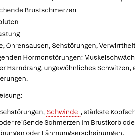
techende Brustschmerzen
bluten
astung
e, Ohrensausen, Sehstörungen, Verwirrthei
egenden Hormonstörungen: Muskelschwäche, 
ger Harndrang, ungewöhnliches Schwitzen,
erungen.
eisung:
 Sehstörungen,
Schwindel
, stärkste Kopfs
der reißende Schmerzen im Brustkorb ode
örungen oder Lähmungserscheinungen.