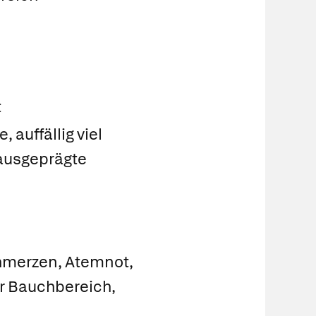
t
auffällig viel
 ausgeprägte
chmerzen, Atemnot,
r Bauchbereich,