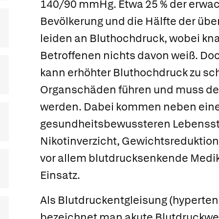
140/90 mmHg. Etwa 25 % der erwa
Bevölkerung und die Hälfte der übe
leiden an Bluthochdruck, wobei knap
Betroffenen nichts davon weiß. D
kann erhöhter Bluthochdruck zu s
Organschäden führen und muss de
werden. Dabei kommen neben ei
gesundheitsbewussteren Lebenssti
Nikotinverzicht, Gewichtsredukti
vor allem blutdrucksenkende Med
Einsatz.
Als
Blutdruckentgleisung
(hypertens
bezeichnet man akute Blutdruckwe