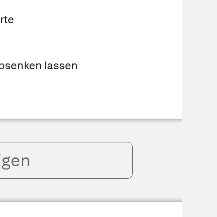
rte
absenken lassen
igen