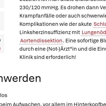
230/120 mmHg. Es drohen dann Ver
Krampfanfälle oder auch schwerw
Komplikationen wie der akute
Schl
Linksherzinsuffizienz mit
Lungenö
Aortendissektion
. Eine sofortige 
durch eine (Not-)Ärzt*in und die Ei
Klinik sind erforderlich!
chwerden
los
eim Aufwachen, vor allem im Hinterkopfbe