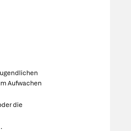
Jugendlichen
eim Aufwachen
oder die
.