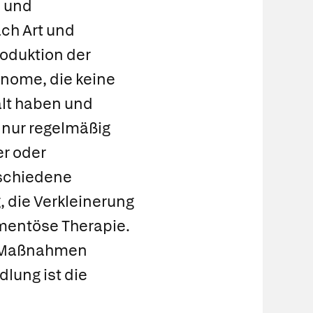
 und
ch Art und
roduktion der
nome, die keine
lt haben und
t nur regelmäßig
er oder
rschiedene
, die Verkleinerung
mentöse Therapie.
e Maßnahmen
dlung ist die