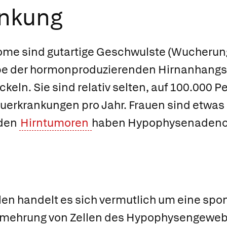
ankung
 sind gutartige Geschwulste (Wucherunge
 der hormonproduzierenden Hirnanhangs
keln. Sie sind relativ selten, auf 100.00
uerkrankungen pro Jahr. Frauen sind etwas 
 den
Hirntumoren
haben Hypophysenadenom
len handelt es sich vermutlich um eine spo
ermehrung von Zellen des Hypophysengeweb