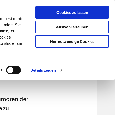
Cookies zulassen
Kundenlogin
Info für Apotheker
 Um bestimmte
g. Indem Sie
Auswahl erlauben
flich) zu.
Suche
leben
Über uns
ookies"
Nur notwendige Cookies
atsphäre“ am
ome
os
Details zeigen
umoren der
e zu