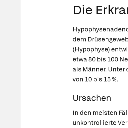
Die Erkr
Hypophysenadenome
dem Drüsengewebe
(Hypophyse) entwic
etwa 80 bis 100 Ne
als Männer. Unter
von 10 bis 15 %.
Ursachen
In den meisten Fäl
unkontrollierte V