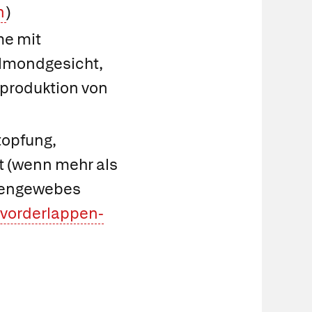
n
)
me mit
llmondgesicht,
rproduktion von
topfung,
t (wenn mehr als
pengewebes
vorderlappen-