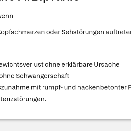
 wenn
e Kopfschmerzen oder Sehstörungen auftrete
ewichtsverlust ohne erklärbare Ursache
 ohne Schwangerschaft
szunahme mit rumpf- und nackenbetonter F
otenzstörungen.