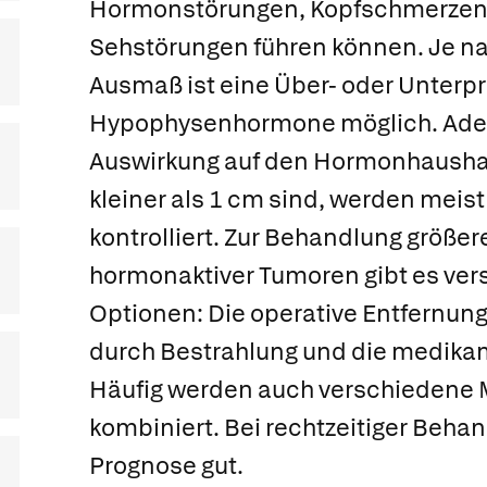
Hormonstörungen, Kopfschmerzen
Sehstörungen führen können. Je na
Ausmaß ist eine Über- oder Unterp
Hypophysenhormone möglich. Ade
Auswirkung auf den Hormonhausha
kleiner als 1 cm sind, werden meis
kontrolliert. Zur Behandlung größer
hormonaktiver Tumoren gibt es ve
Optionen: Die operative Entfernung
durch Bestrahlung und die medika
Häufig werden auch verschieden
kombiniert. Bei rechtzeitiger Behan
Prognose gut.