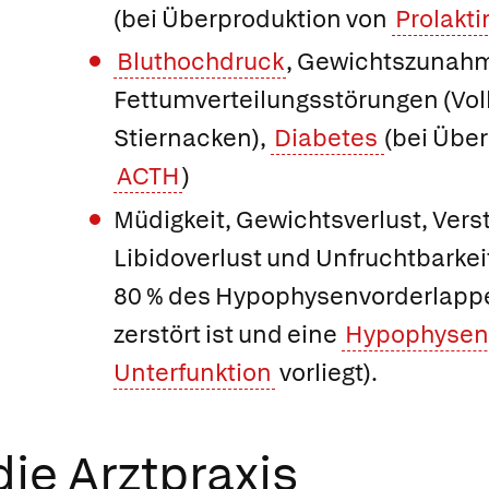
(bei Überproduktion von
Prolakti
Bluthochdruck
, Gewichtszunah
Fettumverteilungsstörungen (Vo
Stiernacken),
Diabetes
(bei Übe
ACTH
)
Müdigkeit, Gewichtsverlust, Vers
Libidoverlust und Unfruchtbarkei
80 % des Hypophysenvorderlap
zerstört ist und eine
Hypophysen
Unterfunktion
vorliegt).
ie Arztpraxis