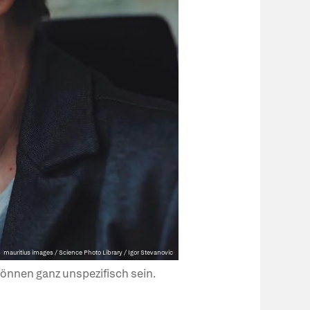
mauritius images / Science Photo Library / Igor Stevanovic
nnen ganz unspezifisch sein.