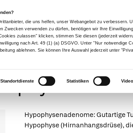
enden?
Drittanbieter, die uns helfen, unser Webangebot zu verbessern.
en Zwecken verwenden zu dürfen, benötigen wir Ihre Einwilligun
ookies zulassen" klicken, stimmen Sie diesen (jederzeit widerru
ikamente
Naturheilkunde
Eltern & Kind
Gesund 
nwilligung nach Art. 49 (1) (a) DSGVO. Unter "Nur notwendige C
beitung ablehnen. Sie können Ihre Auswahl jederzeit unter "Priv
Weitergeleitet von Hypophysenvorderlappenadenom
pophysenaden
Standortdienste
Statistiken
Vide
Hypophysenadenome:
Gutartige T
Hypophyse (Hirnanhangsdrüse), di