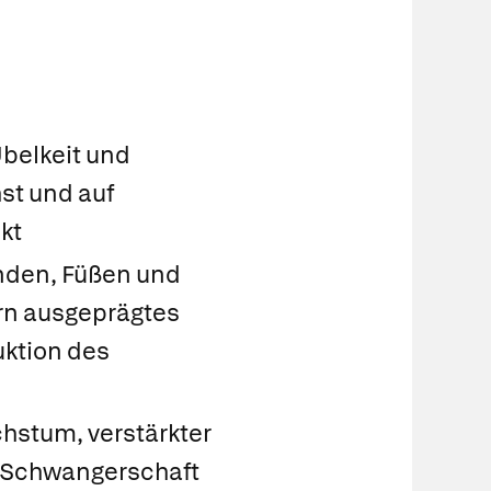
n
belkeit und
st und auf
kt
den, Füßen und
rn ausgeprägtes
ktion des
hstum, verstärkter
e Schwangerschaft