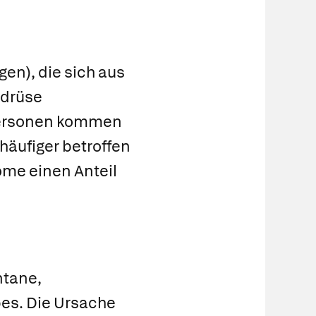
n), die sich aus
drüse
0 Personen kommen
häufiger betroffen
e einen Anteil
ntane,
es. Die Ursache