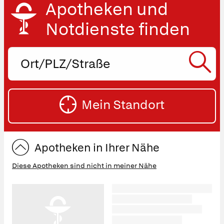
Apotheken und
Notdienste finden
Ort,
PLZ
oder
SU
Straße
Mein Standort
eingeben:
ST
Apotheken in Ihrer Nähe
Diese Apotheken sind nicht in meiner Nähe