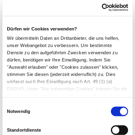
Chemotherapie, denn es besteht die Gefahr des
Tumor-Lyse-Syndroms: Dabei übersteigt die
Menge an freigesetzten Zellbestandteilen im Blut
durch den Zerfall des Tumors die
Dürfen wir Cookies verwenden?
Ausscheidungskapazität der Nieren.
Wir übermitteln Daten an Drittanbieter, die uns helfen,
Mineralstoffentgleisungen und metabolische
unser Webangebot zu verbessern. Um bestimmte
Störungen sind die Folge; da es eine
Dienste zu den aufgeführten Zwecken verwenden zu
dürfen, benötigen wir Ihre Einwilligung. Indem Sie
Notfallsituation ist, ist rasches Handeln gefragt.
"Auswahl erlauben" oder "Cookies zulassen" klicken,
Hier werden meist Medikamente verordnet.
stimmen Sie diesen (jederzeit widerruflich) zu. Dies
umfasst auch Ihre Einwilligung nach Art. 49 (1) (a)
Therapie des Gichtanfalls.
Bei Harnsäurewerten
DSGVO. Unter "Nur notwendige Cookies" können Sie die
über 9 mg/dl und gleichzeitigem Auftreten von
Datenverarbeitung ablehnen. Sie können Ihre Auswahl
Gichtanfällen oder Nierensteinen ist neben der
jederzeit unter "Privatsphäre“ am Seitenende ändern.
Einwilligungsauswahl
Ernährungsumstellung eine medikamentöse
Notwendig
Behandlung erforderlich. Vor allem anderen
steht zunächst die Behandlung der sehr starken
Standortdienste
Schmerzen mit Schmerzmitteln (NSAR).