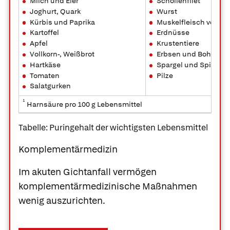
Milch und Eier
Schollenfilet
Joghurt, Quark
Wurst
Kürbis und Paprika
Muskelfleisch von Ri
Kartoffel
Erdnüsse
Apfel
Krustentiere
Vollkorn-, Weißbrot
Erbsen und Bohnen
Hartkäse
Spargel und Spinat
Tomaten
Pilze
Salatgurken
1
Harnsäure pro 100 g Lebensmittel
Tabelle: Puringehalt der wichtigsten Lebensmittel
Komplementärmedizin
Im akuten Gichtanfall vermögen
komplementärmedizinische Maßnahmen
wenig auszurichten.