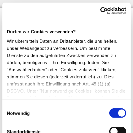
Autor*innen
Dr. med. Arne Schäffler, in: Gesundheit heute,
Dürfen wir Cookies verwenden?
herausgegeben von Dr. med. Arne Schäffler. Trias,
Wir übermitteln Daten an Drittanbieter, die uns helfen,
Stuttgart, 3. Auflage (2014). Überarbeitung und
unser Webangebot zu verbessern. Um bestimmte
Aktualisierung: Dr. med. Sonja Kempinski | zuletzt
Dienste zu den aufgeführten Zwecken verwenden zu
geändert am
03.04.2025
um 17:43 Uhr
dürfen, benötigen wir Ihre Einwilligung. Indem Sie
"Auswahl erlauben" oder "Cookies zulassen" klicken,
stimmen Sie diesen (jederzeit widerruflich) zu. Dies
umfasst auch Ihre Einwilligung nach Art. 49 (1) (a)
DSGVO. Unter "Nur notwendige Cookies" können Sie die
Datenverarbeitung ablehnen. Sie können Ihre Auswahl
jederzeit unter "Privatsphäre“ am Seitenende ändern.
Einwilligungsauswahl
Notwendig
Wichtiger Hinweis:
Dieser Artikel ist nach
wissenschaftlichen Standards verfasst
und von
Standortdienste