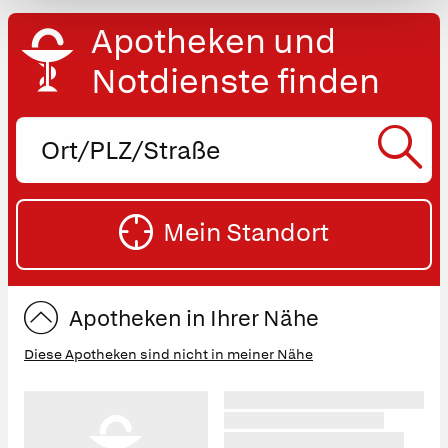
Apotheken und
Notdienste finden
Ort,
PLZ
oder
SU
Straße
Mein Standort
eingeben:
ST
Apotheken in Ihrer Nähe
Diese Apotheken sind nicht in meiner Nähe