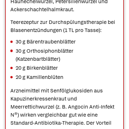
Hauhechelwurzel, Petersilienwurzel und
Ackerschachtelhalmkraut.
Teerezeptur zur Durchspülungstherapie bei
Blasenentzündungen (1 TL pro Tasse):
30 g Bärentraubenblätter
30 g Orthosiphonblätter
(Katzenbartblätter)
20 g Birkenblätter
20 g Kamillenblüten
Arzneimittel mit Senfölglukosiden aus
Kapuzinerkressenkraut
und
Meerrettichwurzel (z. B.
Angocin Anti-Infekt
N®
) wirken vergleichbar gut wie eine
Standard-Antibiotika-Therapie. Der Vorteil