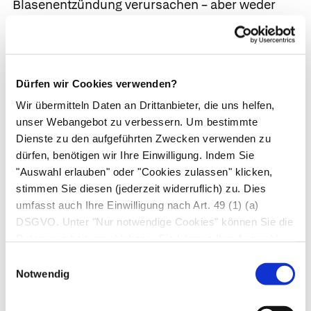
Blasenentzündung verursachen – aber weder
Blase noch Harnwege sind mit Keimen besiedelt.
Selten verbirgt sich hinter chronischen
Harnwegsentzündungen eine
Tuberkulose
.
Weitere Differenzialdiagnosen sind Fremdkörper
Dürfen wir Cookies verwenden?
in der Blase, Harnblasensteine und das
Wir übermitteln Daten an Drittanbieter, die uns helfen,
Harnblasenkarzinom
.
unser Webangebot zu verbessern. Um bestimmte
Dienste zu den aufgeführten Zwecken verwenden zu
Behandlung
dürfen, benötigen wir Ihre Einwilligung. Indem Sie
"Auswahl erlauben" oder "Cookies zulassen" klicken,
stimmen Sie diesen (jederzeit widerruflich) zu. Dies
Grundlage jeder Behandlung ist eine hohe
umfasst auch Ihre Einwilligung nach Art. 49 (1) (a)
Trinkmenge, um die Harnwege gut
DSGVO. Unter "Nur notwendige Cookies" können Sie die
durchzuspülen und das Ausschleusen etwaiger
Datenverarbeitung ablehnen. Sie können Ihre Auswahl
Erreger zu fördern. Durch Bakterien verursachte
jederzeit unter "Privatsphäre“ am Seitenende ändern.
Einwilligungsauswahl
Entzündungen erfordern eine Therapie mit
Notwendig
Antibiotika. Vor Therapiebeginn lässt der Arzt
eine
Urinkultur
anlegen, um die Bakterien zu