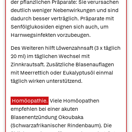
der pflanzlichen Präparate: Sie verursachen
deutlich weniger Nebenwirkungen und sind
dadurch besser verträglich. Präparate mit
Senfölglukosiden eignen sich auch, um
Harnwegsinfekten vorzubeugen.
Des Weiteren hilft Löwenzahnsaft (3 x täglich
20 ml) im täglichen Wechsel mit
Zinnkrautsaft. Zusätzliche Blasenauflagen
mit Meerrettich oder Eukalyptusöl einmal
täglich wirken unterstützend.
Homöopathie.
Viele Homöopathen
empfehlen bei einer akuten
Was Ihre Apotheke
Apotheken in
Blasenentzündung Okoubaka
empfiehlt
Ihrer Nähe
(Schwarzafrikanischer Rindenbaum). Die