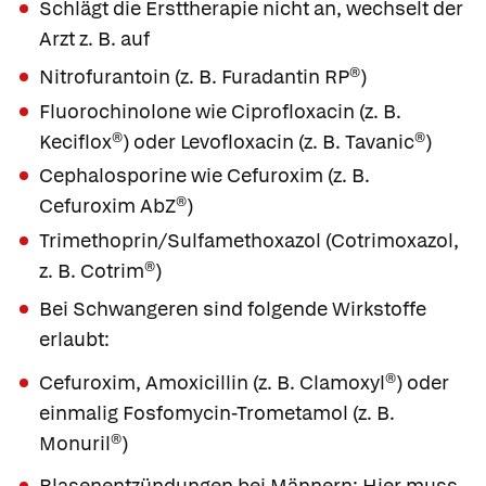
Schlägt die Ersttherapie nicht an, wechselt der
Arzt z. B. auf
Nitrofurantoin
(z. B.
Furadantin RP®
)
Fluorochinolone wie
Ciprofloxacin
(z. B.
Keciflox®
) oder
Levofloxacin
(z. B.
Tavanic®
)
Cephalosporine wie
Cefuroxim
(z. B.
Cefuroxim AbZ®
)
Trimethoprin/Sulfamethoxazol
(
Cotrimoxazol
,
z. B.
Cotrim®
)
Bei
Schwangeren
sind folgende Wirkstoffe
erlaubt:
Cefuroxim,
Amoxicillin
(z. B.
Clamoxyl®
) oder
einmalig
Fosfomycin-Trometamol
(z. B.
Monuril®
)
Blasenentzündungen bei
Männern
: Hier muss