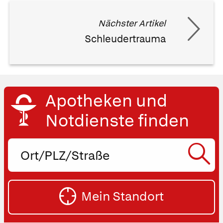
Nächster Artikel
Schleudertrauma
Apotheken und
Notdienste finden
Ort,
PLZ
oder
SU
Straße
Mein Standort
eingeben:
ST