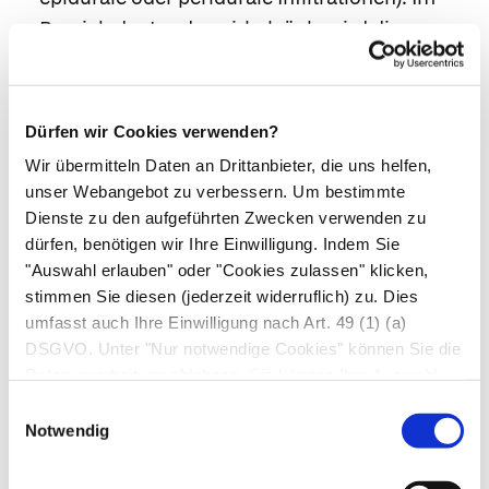
Bereich der Lendenwirbelsäule wird dieses
Verfahren auch
sakrale Blockade
genannt.
Physiotherapie
, stabilisierende
Krankengymnastik und Rückenschule.
Dürfen wir Cookies verwenden?
Hilfsmittel
wie spezielle
Mieder
und
Korsette
,
Wir übermitteln Daten an Drittanbieter, die uns helfen,
die den betroffenen Wirbelsäulenabschnitt in
unser Webangebot zu verbessern. Um bestimmte
eine günstigere Krümmung bringen. In der
Dienste zu den aufgeführten Zwecken verwenden zu
dürfen, benötigen wir Ihre Einwilligung. Indem Sie
akuten Situation entlastet zudem das Schlafen
"Auswahl erlauben" oder "Cookies zulassen" klicken,
in einem
Stufenbett
oder in Stufenlage den
stimmen Sie diesen (jederzeit widerruflich) zu. Dies
Rücken. Dabei liegt die Patient*in auf dem
umfasst auch Ihre Einwilligung nach Art. 49 (1) (a)
Rücken und lagert die Unterschenkel so auf
DSGVO. Unter "Nur notwendige Cookies" können Sie die
eine Art Würfel, dass Hüfte und Knie in einem
Datenverarbeitung ablehnen. Sie können Ihre Auswahl
90°-Winkel gebeugt sind.
jederzeit unter "Privatsphäre“ am Seitenende ändern.
Einwilligungsauswahl
Notwendig
Physikalische
Schmerztherapien
, z. B. hilft
manchmal Ultraschall oder
Wärmetherapie
, in