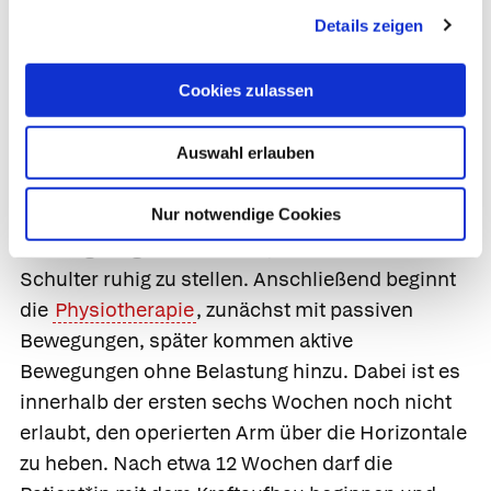
Rabenschnabelfortsatz und Schlüsselbein
Details zeigen
schlingen. Alternativ werden die beiden Knochen
vorübergehend verdrahtet, verschraubt oder
Cookies zulassen
über eine Platte verbunden. Die eingebrachten
Metallstücke verbleiben etwa ein halbes Jahr im
Auswahl erlauben
Körper.
Nachbehandlung.
Nach der Operation ist es nur
Nur notwendige Cookies
für einige Tage erforderlich, die betroffene
Schulter ruhig zu stellen. Anschließend beginnt
die
Physiotherapie
, zunächst mit passiven
Bewegungen, später kommen aktive
Bewegungen ohne Belastung hinzu. Dabei ist es
innerhalb der ersten sechs Wochen noch nicht
erlaubt, den operierten Arm über die Horizontale
zu heben. Nach etwa 12 Wochen darf die