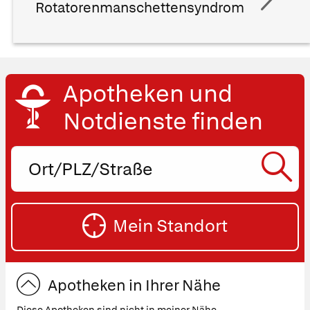
Rotatorenmanschettensyndrom
Apotheken und
Notdienste finden
Ort,
PLZ
oder
SU
Straße
Mein Standort
eingeben:
ST
Apotheken in Ihrer Nähe
Diese Apotheken sind nicht in meiner Nähe