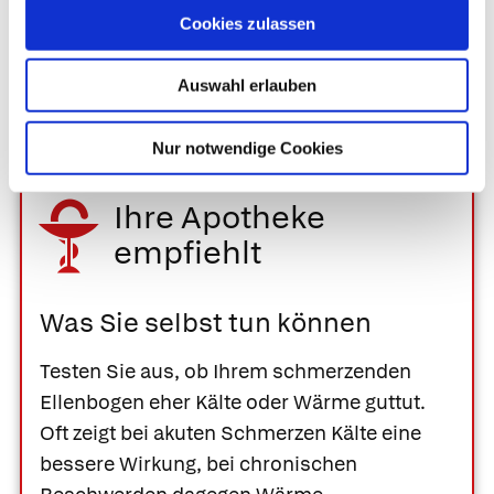
einem Jahr.
Cookies zulassen
Ist eine Operation erforderlich, liegen die
Heilungschancen je nach Methode bei 80–90 %.
Auswahl erlauben
Nur notwendige Cookies
Ihre Apotheke
empfiehlt
Was Sie selbst tun können
Testen Sie aus, ob Ihrem schmerzenden
Ellenbogen eher Kälte oder Wärme guttut.
Oft zeigt bei akuten Schmerzen Kälte eine
bessere Wirkung, bei chronischen