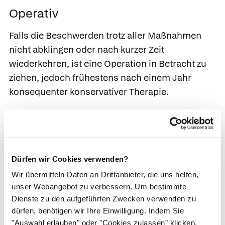
Operativ
Falls die Beschwerden trotz aller Maßnahmen
nicht abklingen oder nach kurzer Zeit
wiederkehren, ist eine Operation in Betracht zu
ziehen, jedoch frühestens nach einem Jahr
konsequenter konservativer Therapie.
Häufige Verfahren sind die Operationen nach
Wilhelm bzw. Hohmann, die auch oft kombiniert
werden.
Dürfen wir Cookies verwenden?
Bei der
Operation nach Hohmann
kerbt die
Wir übermitteln Daten an Drittanbieter, die uns helfen,
Ärzt*in die betroffenen Sehnen nahe am
unser Webangebot zu verbessern. Um bestimmte
Ansatz ein, wodurch die Muskelspannung
Dienste zu den aufgeführten Zwecken verwenden zu
reduziert wird.
dürfen, benötigen wir Ihre Einwilligung. Indem Sie
Bei der
Operation nach Wilhelm
unterbricht
"Auswahl erlauben" oder "Cookies zulassen" klicken,