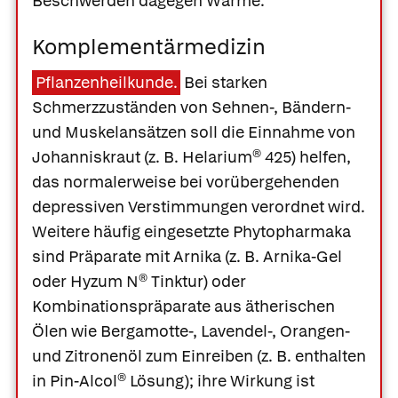
Beschwerden dagegen Wärme.
Komplementärmedizin
Pflanzenheilkunde.
Bei starken
Schmerzzuständen von Sehnen-, Bändern-
und Muskelansätzen soll die Einnahme von
Johanniskraut
(z. B.
Helarium® 425
) helfen,
das normalerweise bei vorübergehenden
depressiven Verstimmungen verordnet wird.
Weitere häufig eingesetzte Phytopharmaka
sind Präparate mit
Arnika
(z. B.
Arnika-Gel
oder
Hyzum N® Tinktur
) oder
Kombinationspräparate aus ätherischen
Ölen wie
Bergamotte-
,
Lavendel-
,
Orangen-
und
Zitronenöl
zum Einreiben (z. B. enthalten
in
Pin-Alcol® Lösung
); ihre Wirkung ist