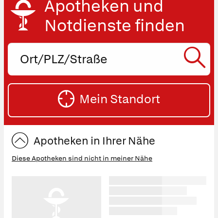
Apotheken und
Notdienste finden
Ort,
PLZ
oder
SU
Straße
Mein Standort
eingeben:
ST
Apotheken in Ihrer Nähe
Diese Apotheken sind nicht in meiner Nähe