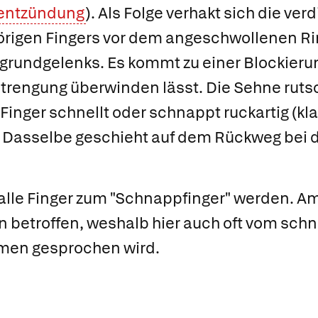
entzündung
). Als Folge verhakt sich die ve
rigen Fingers vor dem angeschwollenen Ri
grundgelenks. Es kommt zu einer Blockierun
trengung überwinden lässt. Die Sehne rutsc
Finger schnellt oder schnappt ruckartig (kl
. Dasselbe geschieht auf dem Rückweg bei 
 alle Finger zum "Schnappfinger" werden. Am
 betroffen, weshalb hier auch oft vom
schn
men
gesprochen wird.