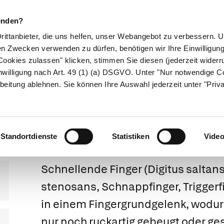
enden?
Drittanbieter, die uns helfen, unser Webangebot zu verbessern.
en Zwecken verwenden zu dürfen, benötigen wir Ihre Einwilligun
ookies zulassen" klicken, stimmen Sie diesen (jederzeit widerru
ikamente
Naturheilkunde
Eltern & Kind
Gesund 
nwilligung nach Art. 49 (1) (a) DSGVO. Unter "Nur notwendige C
beitung ablehnen. Sie können Ihre Auswahl jederzeit unter "Priv
chnellende Fing
Standortdienste
Statistiken
Vide
Schnellende Finger
(Digitus saltan
stenosans, Schnappfinger, Triggerf
in einem Fingergrundgelenk, wodur
nur noch ruckartig gebeugt oder ge