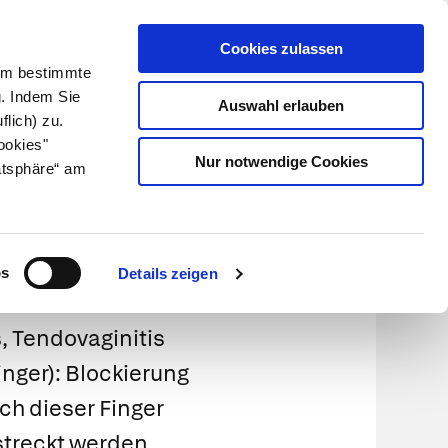
Cookies zulassen
Kundenlogin
Info für Apotheker
 Um bestimmte
g. Indem Sie
Auswahl erlauben
flich) zu.
Suche
leben
Über uns
ookies"
Nur notwendige Cookies
atsphäre“ am
er
os
Details zeigen
s, Tendovaginitis
inger): Blockierung
ch dieser Finger
streckt werden