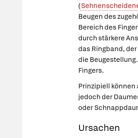
(
Sehnenscheiden
Beugen des zugehö
Bereich des Finger
durch stärkere Ans
das Ringband, der 
die Beugestellung
Fingers.
Prinzipiell können
jedoch der Daumen
oder
Schnappdau
Ursachen