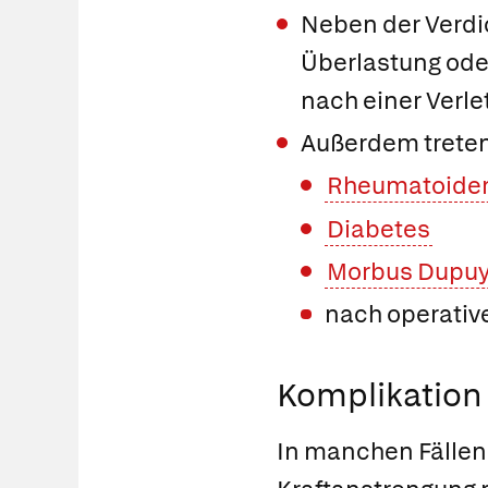
Neben der Verdi
Überlastung ode
nach einer Verle
Außerdem treten 
Rheumatoider 
Diabetes
Morbus Dupuy
nach operativ
Komplikation 
In manchen Fällen 