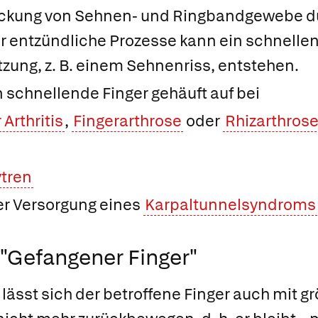
ckung von Sehnen- und Ringbandgewebe du
r entzündliche Prozesse kann ein schnellen
tzung, z. B. einem Sehnenriss, entstehen.
schnellende Finger gehäuft auf bei
Arthritis
,
Fingerarthrose
oder
Rhizarthros
tren
er Versorgung eines
Karpaltunnelsyndroms
"Gefangener Finger"
lässt sich der betroffene Finger auch mit gr