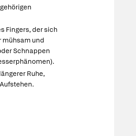
ugehörigen
 Fingers, der sich
ur mühsam und
 oder Schnappen
messerphänomen).
ängerer Ruhe,
Aufstehen.