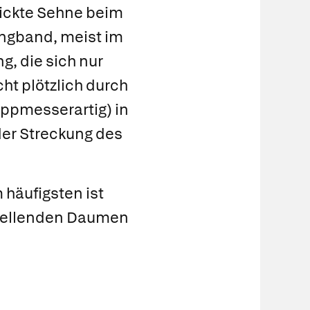
rdickte Sehne beim
ngband, meist im
g, die sich nur
ht plötzlich durch
appmesserartig) in
der Streckung des
 häufigsten ist
ellenden Daumen