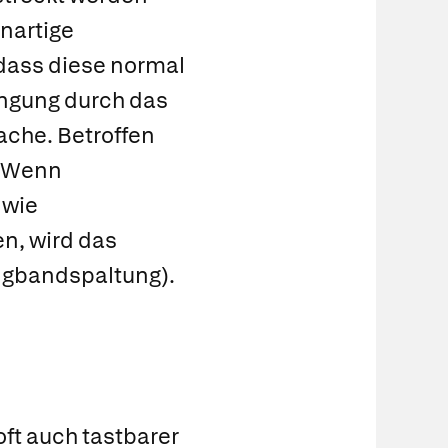
nartige
dass diese normal
engung durch das
ache. Betroffen
. Wenn
 wie
en, wird das
ngbandspaltung).
n
ft auch tastbarer