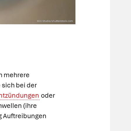
MIA Studio/shutterstock.com
ch mehrere
sich bei der
ntzündungen
oder
wellen (ihre
ig Auftreibungen