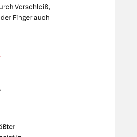
rch Verschleiß,
der Finger auch
e
.
ößter