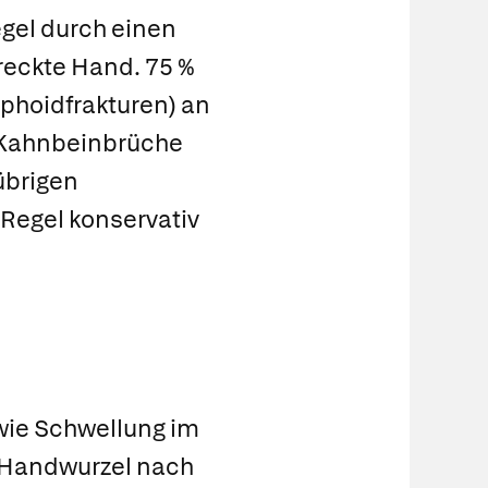
gel durch einen
reckte Hand. 75 %
phoidfrakturen) an
 Kahnbeinbrüche
übrigen
Regel konservativ
n
ie Schwellung im
 Handwurzel nach