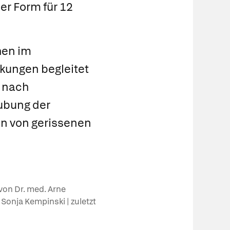
er Form für 12
hen im
kungen begleitet
e nach
aubung der
on von gerissenen
von Dr. med. Arne
. Sonja Kempinski | zuletzt