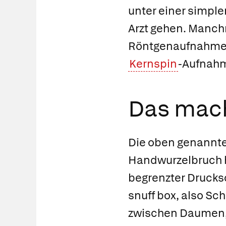
unter einer simple
Arzt gehen. Manchm
Röntgenaufnahme ni
Kernspin
-Aufnahm
Das mach
Die oben genannte
Handwurzelbruch hi
begrenzter Drucks
snuff box, also Sc
zwischen Daumen,