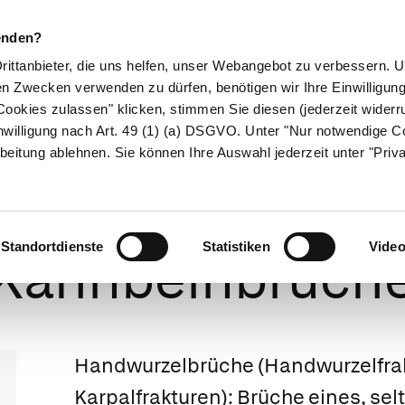
enden?
Drittanbieter, die uns helfen, unser Webangebot zu verbessern.
en Zwecken verwenden zu dürfen, benötigen wir Ihre Einwilligun
ookies zulassen" klicken, stimmen Sie diesen (jederzeit widerru
ikamente
Naturheilkunde
Eltern & Kind
Gesund 
nwilligung nach Art. 49 (1) (a) DSGVO. Unter "Nur notwendige C
beitung ablehnen. Sie können Ihre Auswahl jederzeit unter "Priv
dwurzelbrüche
Standortdienste
Statistiken
Vide
Kahnbeinbrüch
Handwurzelbrüche
(Handwurzelfra
Karpalfrakturen): Brüche eines, se