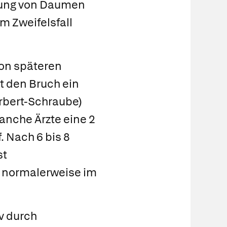
hung von Daumen
m Zweifelsfall
von späteren
t den Bruch ein
rbert-Schraube)
nche Ärzte eine 2
. Nach 6 bis 8
st
t normalerweise im
v durch