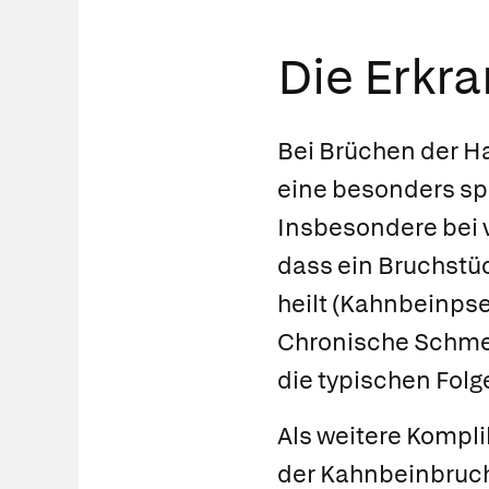
Die Erkr
Bei Brüchen der H
eine besonders spä
Insbesondere bei 
dass ein Bruchstüc
heilt
(Kahnbeinpseu
Chronische Schme
die typischen Folg
Als weitere Komplik
der Kahnbeinbruch 