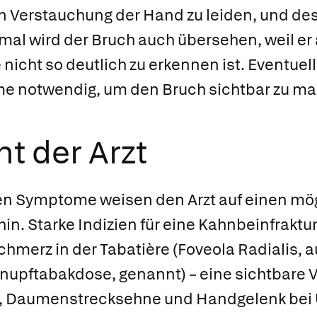
n Verstauchung der Hand zu leiden, und de
al wird der Bruch auch übersehen, weil er 
cht so deutlich zu erkennen ist. Eventuell 
e notwendig, um den Bruch sichtbar zu m
t der Arzt
n Symptome weisen den Arzt auf einen mö
n. Starke Indizien für eine Kahnbeinfraktur
chmerz in der
Tabatière (Foveola Radialis, 
hnupftabakdose, genannt) – eine sichtbare V
 Daumenstrecksehne und Handgelenk bei 