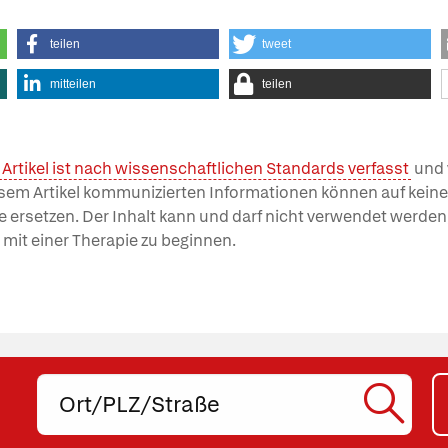
teilen
tweet
mitteilen
teilen
 Artikel ist nach wissenschaftlichen Standards verfasst
und 
esem Artikel kommunizierten Informationen können auf keinen
e ersetzen. Der Inhalt kann und darf nicht verwendet werde
 mit einer Therapie zu beginnen.
Ort,
PLZ
oder