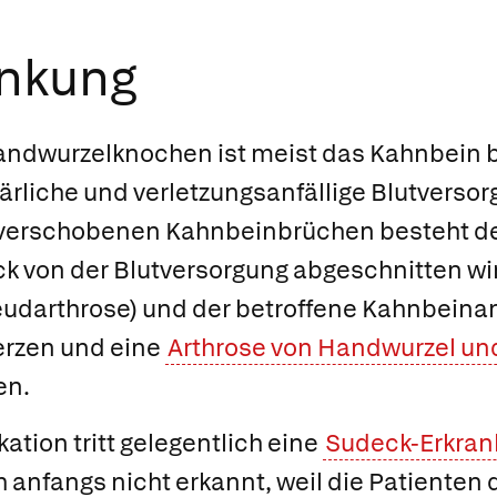
ankung
andwurzelknochen ist meist das Kahnbein be
rliche und verletzungsanfällige Blutversor
verschobenen Kahnbeinbrüchen besteht des
k von der Blutversorgung abgeschnitten wir
darthrose) und der betroffene Kahnbeinant
rzen und eine
Arthrose von Handwurzel u
en.
ation tritt gelegentlich eine
Sudeck-Erkran
anfangs nicht erkannt, weil die Patienten 