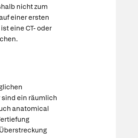
shalb nicht zum
auf einer ersten
ist eine CT- oder
achen.
glichen
 sind ein räumlich
auch anatomical
ertiefung
Überstreckung