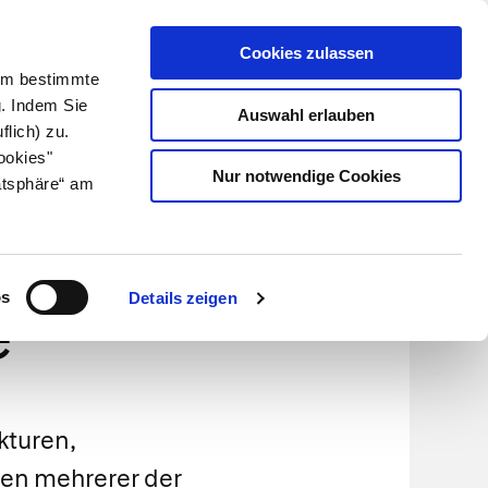
Cookies zulassen
Kundenlogin
Info für Apotheker
 Um bestimmte
g. Indem Sie
Auswahl erlauben
flich) zu.
Suche
leben
Über uns
ookies"
Nur notwendige Cookies
atsphäre“ am
 und
os
Details zeigen
e
kturen,
lten mehrerer der