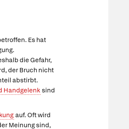
troffen. Es hat
gung.
halb die Gefahr,
d, der Bruch nicht
eil abstirbt.
nd Handgelenk
sind
kung
auf. Oft wird
der Meinung sind,