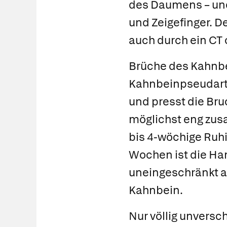
des Daumens – un
und Zeigefinger. De
auch durch ein CT 
Brüche des Kahnbe
Kahnbeinpseudarthr
und presst die Bru
möglichst eng zu
bis 4-wöchige Ruhi
Wochen ist die Han
uneingeschränkt a
Kahnbein.
Nur völlig unvers