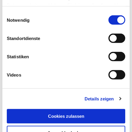
liegt, ob eine Schwellung vorliegt, ob die Sehnen
Datenverarbeitung ablehnen. Sie können Ihre Auswahl
verdickt sind und ob Kniescheibe oder Sehnen
jederzeit unter "Privatsphäre“ am Seitenende ändern.
Einwilligungsauswahl
sich im Gleitlager reiben. Mit Ultraschall lassen
Notwendig
sich Verdickungen und Entzündungszeichen an
Sehnen und Sehnenansätzen erkennen.
Standortdienste
Vermutet der Arzt Schädigungen am
Kniescheibenknorpel, weil er z. B. bei einem
Statistiken
Patienten im mittleren Lebensalter ein deutliches
Reiben der Kniescheibe
(Krepitation) festgestellt,
ordnet er spezielles Röntgen oder Kernspin an,
Videos
um die Verdachtsdiagnose zu bestätigen. Auf
Röntgenbildern werden auch manchmal
Details zeigen
Verkalkungen sichtbar, die als mögliches
Spätsymptom bei chronischen
Sehnenansatzentzündungen auftreten.
Cookies zulassen
Schonung.
Da die meisten Ursachen des