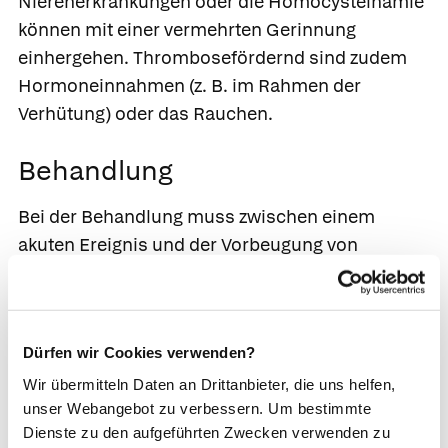
Nierenerkrankungen oder die Homocysteinämie
können mit einer vermehrten Gerinnung
einhergehen. Thrombosefördernd sind zudem
Hormoneinnahmen (z. B. im Rahmen der
Verhütung) oder das Rauchen.
Behandlung
Bei der Behandlung muss zwischen einem
akuten Ereignis und der Vorbeugung von
Thrombosen und
Schwangerschaftskomplikationen
unterschieden werden. Akute
Dürfen wir Cookies verwenden?
Beinvenenthrombosen, Schlaganfälle oder
Herzinfarkte werden entsprechend therapiert
Wir übermitteln Daten an Drittanbieter, die uns helfen,
unser Webangebot zu verbessern. Um bestimmte
(siehe dort).
Dienste zu den aufgeführten Zwecken verwenden zu