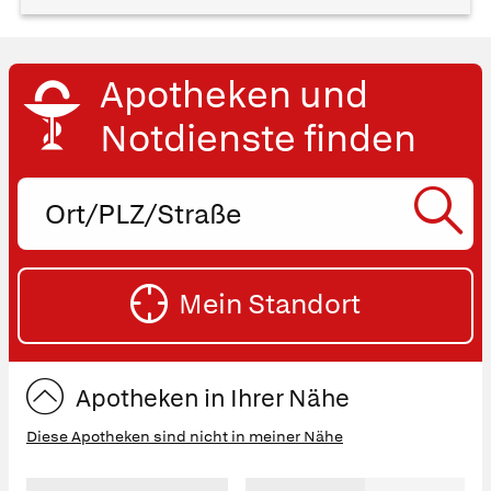
Apotheken und
Notdienste finden
Ort,
PLZ
oder
SU
Straße
Mein Standort
eingeben:
ST
Apotheken in Ihrer Nähe
Diese Apotheken sind nicht in meiner Nähe