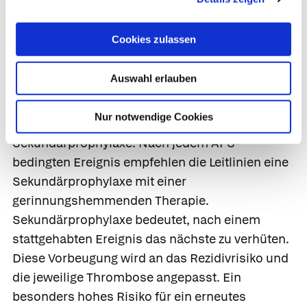
die Ärzt*innen meist niedrig dosierte
Acetylsalicylsäure (ASS). Zusätzlich hilft ein
Cookies zulassen
gesunder Lebensstil, um weitere
thrombosefördernde Risikofaktoren zu
Auswahl erlauben
reduzieren (siehe unten, Ihre Apotheke
empfiehlt).
Nur notwendige Cookies
Sekundärprophylaxe.
Nach jedem APS-
bedingten Ereignis empfehlen die Leitlinien eine
Sekundärprophylaxe mit einer
gerinnungshemmenden Therapie.
Sekundärprophylaxe bedeutet, nach einem
stattgehabten Ereignis das nächste zu verhüten.
Diese Vorbeugung wird an das Rezidivrisiko und
die jeweilige Thrombose angepasst. Ein
besonders hohes Risiko für ein erneutes