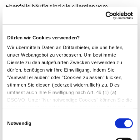
Ebenfalls häufig sind die
Allergien vom
verzögerten Typ
(Typ-IV-Reaktion), die durch
T-
Lymphozyten
vermittelt werden. Bei ihnen dauert
es 1–3 Tage, bis die Entzündungsreaktion
Dürfen wir Cookies verwenden?
einsetzt. Wichtige Vertreter sind die
Wir übermitteln Daten an Drittanbieter, die uns helfen,
Kontaktallergien
der Haut, etwa die
unser Webangebot zu verbessern. Um bestimmte
Nickelallergie.
Dienste zu den aufgeführten Zwecken verwenden zu
dürfen, benötigen wir Ihre Einwilligung. Indem Sie
Seltener sind die beiden übrigen allergischen
"Auswahl erlauben" oder "Cookies zulassen" klicken,
Reaktionsformen: Bei der
Typ-II-Reaktion binden
stimmen Sie diesen (jederzeit widerruflich) zu. Dies
Antikörper an Antigene auf Zellen (z. B.
umfasst auch Ihre Einwilligung nach Art. 49 (1) (a)
Blutzellen), wodurch die Zelle letztlich abstirbt.
DSGVO. Unter "Nur notwendige Cookies" können Sie die
Bei der
Typ-III-Reaktion verbinden sich Antigen
Datenverarbeitung ablehnen. Sie können Ihre Auswahl
jederzeit unter "Privatsphäre“ am Seitenende ändern.
und Antikörper, dieser
Immunkomplex führt
Einwilligungsauswahl
Notwendig
dann zu den Gewebeschäden, z. B. bei
bestimmten Nierenerkrankungen