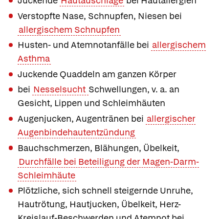
Juckende
Hautauschläge
bei Hautallergien
Verstopfte Nase, Schnupfen, Niesen bei
allergischem Schnupfen
Husten- und Atemnotanfälle bei
allergischem
Asthma
Juckende Quaddeln am ganzen Körper
bei
Nesselsucht
Schwellungen, v. a. an
Gesicht, Lippen und Schleimhäuten
Augenjucken, Augentränen bei
allergischer
Augenbindehautentzündung
Bauchschmerzen, Blähungen, Übelkeit,
Durchfälle bei Beteiligung der Magen-Darm-
Schleimhäute
Plötzliche, sich schnell steigernde Unruhe,
Hautrötung, Hautjucken, Übelkeit, Herz-
Kreislauf-Beschwerden und Atemnot bei