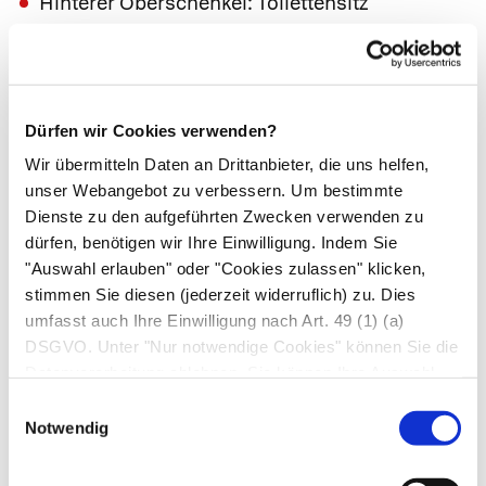
Hinterer Oberschenkel: Toilettensitz
Vorderer Oberschenkel (Hosentasche):
Feuerzeug, Schlüssel
Unterschenkel: Thrombosestrümpfe
Dürfen wir Cookies verwenden?
Füße: Fußspray, Socken, Fußkettchen.
Wir übermitteln Daten an Drittanbieter, die uns helfen,
unser Webangebot zu verbessern. Um bestimmte
Diagnosesicherung
Dienste zu den aufgeführten Zwecken verwenden zu
dürfen, benötigen wir Ihre Einwilligung. Indem Sie
Die Diagnose stellt die Haut*ärzt*in anhand der
"Auswahl erlauben" oder "Cookies zulassen" klicken,
typischen Hautveränderungen, ihrer Lokalisation
stimmen Sie diesen (jederzeit widerruflich) zu. Dies
und der Angaben der Patient*in. Welche
umfasst auch Ihre Einwilligung nach Art. 49 (1) (a)
Allergene für das Ekzem verantwortlich sind,
DSGVO. Unter "Nur notwendige Cookies" können Sie die
lässt sich
nach
Abheilen des Ekzems am
Datenverarbeitung ablehnen. Sie können Ihre Auswahl
jederzeit unter "Privatsphäre“ am Seitenende ändern.
sichersten durch einen
Epikutantest
Einwilligungsauswahl
Notwendig
herausfinden.
Je nach vermutetem Auslöser stehen für einen