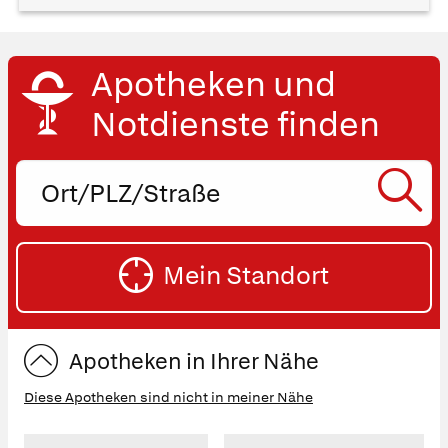
Apotheken und
Notdienste finden
Ort,
PLZ
oder
SU
Straße
Mein Standort
eingeben:
ST
Apotheken in Ihrer Nähe
Was Ihre Apotheke
Apotheken in
Diese Apotheken sind nicht in meiner Nähe
empfiehlt
Ihrer Nähe