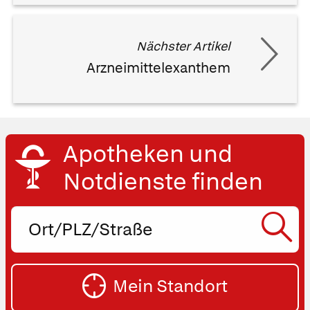
Nächster Artikel
Arzneimittelexanthem
Apotheken und
Notdienste finden
Ort,
PLZ
oder
SU
Straße
Mein Standort
eingeben: