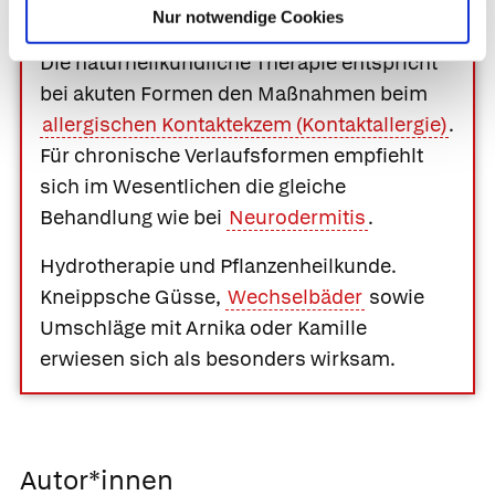
Komplementärmedizin
Nur notwendige Cookies
Die naturheilkundliche Therapie entspricht
bei akuten Formen den Maßnahmen beim
allergischen Kontaktekzem (Kontaktallergie)
.
Für chronische Verlaufsformen empfiehlt
sich im Wesentlichen die gleiche
Behandlung wie bei
Neurodermitis
.
Hydrotherapie und Pflanzenheilkunde.
Kneippsche Güsse,
Wechselbäder
sowie
Umschläge mit
Arnika
oder
Kamille
erwiesen sich als besonders wirksam.
Autor*innen