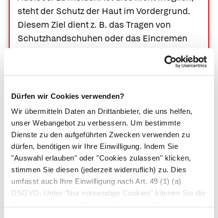
steht der Schutz der Haut im Vordergrund.
Diesem Ziel dient z. B. das Tragen von
Schutzhandschuhen oder das Eincremen
mit speziellen Hautschutzsalben.
Hautbarriere wieder aufbauen
. Um die
gestörte Barrierefunktion
Dürfen wir Cookies verwenden?
wiederherzustellen, benötigt die gestresste
Wir übermitteln Daten an Drittanbieter, die uns helfen,
Haut intensive Pflegemaßnahmen:
unser Webangebot zu verbessern. Um bestimmte
Dienste zu den aufgeführten Zwecken verwenden zu
Verzichten Sie beim Waschen auf Seifen
dürfen, benötigen wir Ihre Einwilligung. Indem Sie
und andere Waschmittel, reinigen Sie Ihre
"Auswahl erlauben" oder "Cookies zulassen" klicken,
Haut mit Öl-haltigen Bädern (z. B.
Linola
stimmen Sie diesen (jederzeit widerruflich) zu. Dies
Fett Ölbad
).
umfasst auch Ihre Einwilligung nach Art. 49 (1) (a)
Cremen Sie sich nach dem Waschen mit
DSGVO. Unter "Nur notwendige Cookies" können Sie die
Datenverarbeitung ablehnen. Sie können Ihre Auswahl
rückfettenden Cremes ein (z. B.
Excipial®
jederzeit unter "Privatsphäre“ am Seitenende ändern.