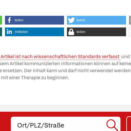
teilen
tweet
mitteilen
teilen
 Artikel ist nach wissenschaftlichen Standards verfasst
und 
esem Artikel kommunizierten Informationen können auf keinen
e ersetzen. Der Inhalt kann und darf nicht verwendet werde
 mit einer Therapie zu beginnen.
Ort,
PLZ