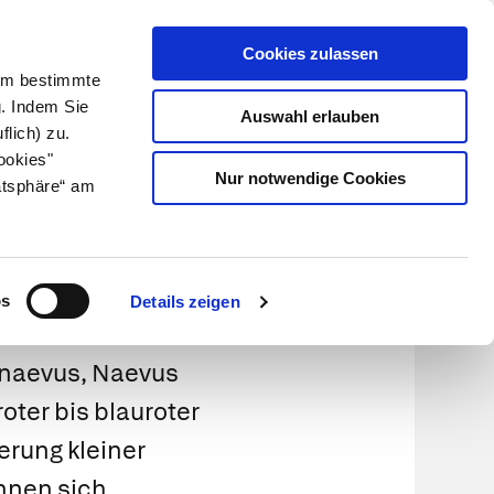
Cookies zulassen
Kundenlogin
Info für Apotheker
 Um bestimmte
g. Indem Sie
Auswahl erlauben
flich) zu.
Suche
leben
Über uns
ookies"
Nur notwendige Cookies
atsphäre“ am
os
Details zeigen
nnaevus, Naevus
oter bis blauroter
erung kleiner
nnen sich