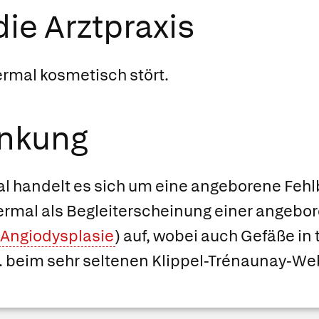
ie Arztpraxis
rmal kosmetisch stört.
ankung
l handelt es sich um eine angeborene Fehl
euermal als Begleiterscheinung einer angeb
Angiodysplasie
) auf, wobei auch Gefäße i
 B. beim sehr seltenen Klippel-Trénaunay-W