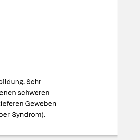
bildung. Sehr
orenen schweren
n tieferen Geweben
eber-Syndrom).