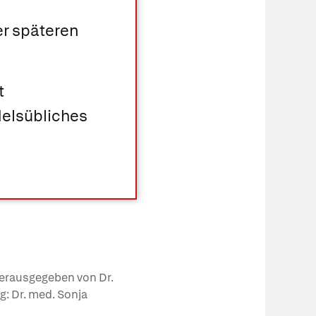
er späteren
t
delsübliches
 herausgegeben von Dr.
ng: Dr. med. Sonja