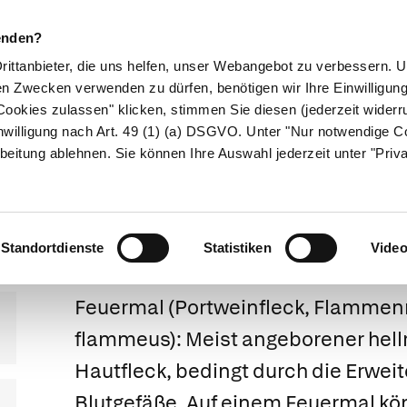
enden?
Drittanbieter, die uns helfen, unser Webangebot zu verbessern.
en Zwecken verwenden zu dürfen, benötigen wir Ihre Einwilligun
ookies zulassen" klicken, stimmen Sie diesen (jederzeit widerru
ikamente
Naturheilkunde
Eltern & Kind
Gesund 
nwilligung nach Art. 49 (1) (a) DSGVO. Unter "Nur notwendige C
beitung ablehnen. Sie können Ihre Auswahl jederzeit unter "Priv
Feuermal
Standortdienste
Statistiken
Vide
Feuermal
(Portweinfleck, Flamme
flammeus): Meist angeborener hellr
Hautfleck, bedingt durch die Erweit
Blutgefäße. Auf einem Feuermal kö