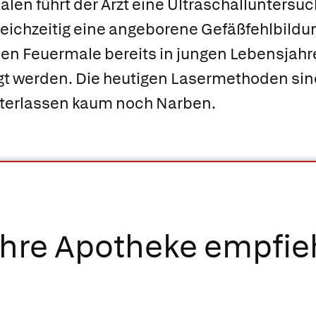
len führt der Arzt eine Ultraschalluntersu
leichzeitig eine angeborene Gefäßfehlbildung
nnen Feuermale bereits in jungen Lebensjahr
igt werden. Die heutigen Lasermethoden sin
interlassen kaum noch Narben.
Ihre Apotheke empfie