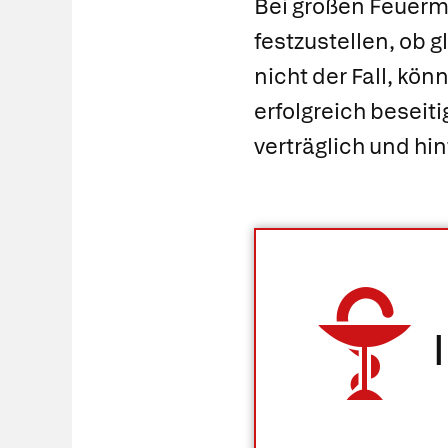
Bei großen Feuerma
festzustellen, ob g
nicht der Fall, kö
erfolgreich beseit
verträglich und h