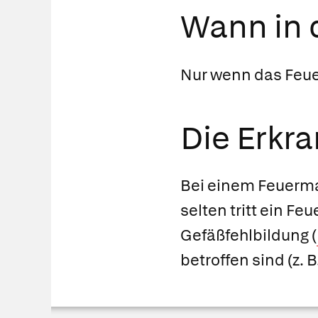
Wann in d
Nur wenn
das Feue
Die Erkr
Bei einem Feuerma
selten tritt ein F
Gefäßfehlbildung (
betroffen sind (z.