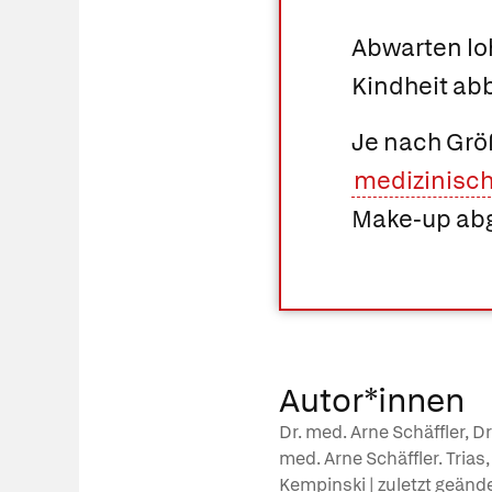
Abwarten loh
Kindheit ab
Je nach Grö
medizinisc
Make-up ab
Autor*innen
Dr. med. Arne Schäffler, 
med. Arne Schäffler. Trias
Kempinski | zuletzt geänd