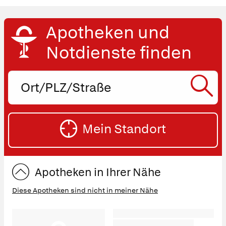
Apotheken und
Notdienste finden
Ort,
PLZ
oder
SU
Straße
Mein Standort
eingeben:
ST
Apotheken in Ihrer Nähe
Diese Apotheken sind nicht in meiner Nähe