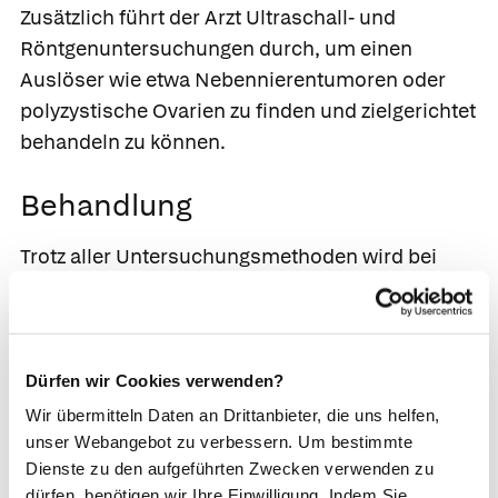
Zusätzlich führt der Arzt Ultraschall- und
Röntgenuntersuchungen durch, um einen
Auslöser wie etwa Nebennierentumoren oder
polyzystische Ovarien zu finden und zielgerichtet
behandeln zu können.
Behandlung
Trotz aller Untersuchungsmethoden wird bei
über 90 % der Betroffenen keine behandelbare
Grunderkrankung gefunden, hier gehen die Ärzte
meist von einer erhöhten
Testosteronempfindlichkeit der Haarbälge aus.
Dürfen wir Cookies verwenden?
In diesen Fällen empfiehlt der Arzt die Einnahme
Wir übermitteln Daten an Drittanbieter, die uns helfen,
von Antiandrogenen wie
Cyproteronacetat
,
unser Webangebot zu verbessern. Um bestimmte
Dienste zu den aufgeführten Zwecken verwenden zu
entweder als entsprechend antiandrogenhaltige
dürfen, benötigen wir Ihre Einwilligung. Indem Sie