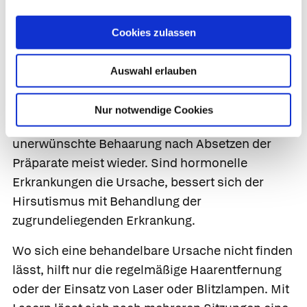
erfolgreich.
Cookies zulassen
Prognose
Auswahl erlauben
Der Verlauf des Hirsutismus ist abhängig von
seiner Ursache. Haben Medikamente oder
Nur notwendige Cookies
Anabolika dazu geführt, verschwindet die
unerwünschte Behaarung nach Absetzen der
Präparate meist wieder. Sind hormonelle
Erkrankungen die Ursache, bessert sich der
Hirsutismus mit Behandlung der
zugrundeliegenden Erkrankung.
Wo sich eine behandelbare Ursache nicht finden
lässt, hilft nur die regelmäßige Haarentfernung
oder der Einsatz von Laser oder Blitzlampen. Mit