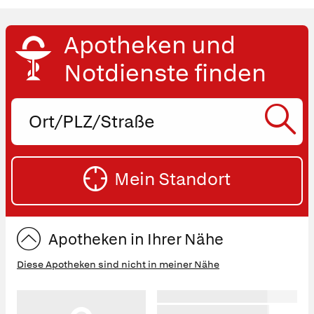
Apotheken und
Notdienste finden
Ort,
PLZ
oder
SU
Straße
Mein Standort
eingeben:
ST
Apotheken in Ihrer Nähe
Diese Apotheken sind nicht in meiner Nähe