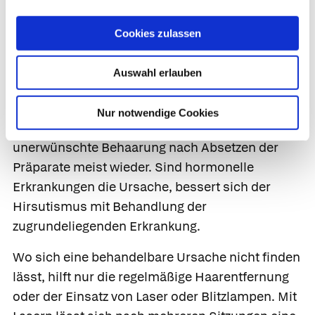
erfolgreich.
Cookies zulassen
Prognose
Auswahl erlauben
Der Verlauf des Hirsutismus ist abhängig von
seiner Ursache. Haben Medikamente oder
Nur notwendige Cookies
Anabolika dazu geführt, verschwindet die
unerwünschte Behaarung nach Absetzen der
Präparate meist wieder. Sind hormonelle
Erkrankungen die Ursache, bessert sich der
Hirsutismus mit Behandlung der
zugrundeliegenden Erkrankung.
Wo sich eine behandelbare Ursache nicht finden
lässt, hilft nur die regelmäßige Haarentfernung
oder der Einsatz von Laser oder Blitzlampen. Mit