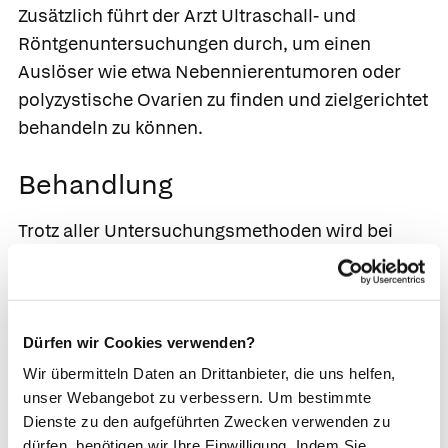
Zusätzlich führt der Arzt Ultraschall- und
Röntgenuntersuchungen durch, um einen
Auslöser wie etwa Nebennierentumoren oder
polyzystische Ovarien zu finden und zielgerichtet
behandeln zu können.
Behandlung
Trotz aller Untersuchungsmethoden wird bei
über 90 % der Betroffenen keine behandelbare
Grunderkrankung gefunden, hier gehen die Ärzte
meist von einer erhöhten
Testosteronempfindlichkeit der Haarbälge aus.
Dürfen wir Cookies verwenden?
In diesen Fällen empfiehlt der Arzt die Einnahme
Wir übermitteln Daten an Drittanbieter, die uns helfen,
von Antiandrogenen wie
Cyproteronacetat
,
unser Webangebot zu verbessern. Um bestimmte
Dienste zu den aufgeführten Zwecken verwenden zu
entweder als entsprechend antiandrogenhaltige
dürfen, benötigen wir Ihre Einwilligung. Indem Sie