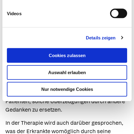
die aus der
kognitiven Verhaltenstherapie
hervorgegangen sind, verringern zunächst durch
Videos
Entspannungstechniken die körperlichen
Symptome der Angst und machen sie besser
beherrschbar. Gemeinsam mit dem Patienten
Details zeigen
wird dann erarbeitet, welche zentralen
Annahmen sie über sich selbst und die Welt
Cookies zulassen
haben. Häufig glauben die Betroffenen, nur dann
geliebt zu werden, wenn sie es immer jedem
Auswahl erlauben
recht machen. Erkrankte neigen auch dazu, bei
zwei möglichen Alternativen stets die negativere
Nur notwendige Cookies
Variante anzunehmen. Der Therapeut hilft dem
Patienten, solche Überzeugungen durch andere
Gedanken zu ersetzen.
In der Therapie wird auch darüber gesprochen,
was der Erkrankte womöglich durch seine