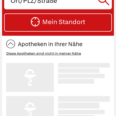
PLZ
oder
SU
Straße
Mein Standort
eingeben:
ST
Apotheken in Ihrer Nähe
Diese Apotheken sind nicht in meiner Nähe