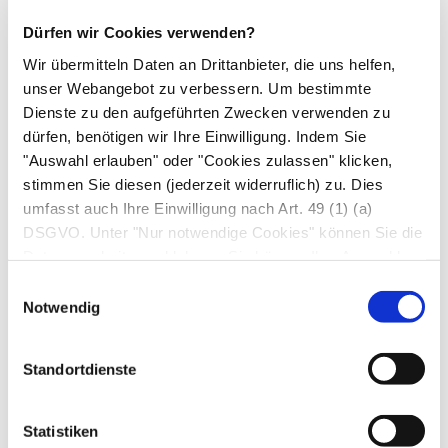
oder Venlafaxin sind inzwischen erste Wahl bei
Dürfen wir Cookies verwenden?
generalisierten Angststörungen. Im Einzelfall
Wir übermitteln Daten an Drittanbieter, die uns helfen,
können aber andere Antidepressiva am besten
unser Webangebot zu verbessern. Um bestimmte
wirken. Nachteilig ist der langsame
Dienste zu den aufgeführten Zwecken verwenden zu
Wirkungseintritt. Die früher routinemäßig
dürfen, benötigen wir Ihre Einwilligung. Indem Sie
eingesetzen
Benzodiazepine
werden von den
"Auswahl erlauben" oder "Cookies zulassen" klicken,
Betroffenen zwar als rasch und in der ersten Zeit
stimmen Sie diesen (jederzeit widerruflich) zu. Dies
auch stark wirksam erlebt, sie sind allerdings
umfasst auch Ihre Einwilligung nach Art. 49 (1) (a)
DSGVO. Unter "Nur notwendige Cookies" können Sie die
wegen des hohen Abhängigkeitspotenzials und
Datenverarbeitung ablehnen. Sie können Ihre Auswahl
anderer Nebenwirkungen wie starker Müdigkeit
jederzeit unter "Privatsphäre“ am Seitenende ändern.
Einwilligungsauswahl
nur noch für akute Erregungszustände oder bei
Notwendig
Selbstmordgedanken für kurze Zeit indiziert.
Psychotherapie.
Ziel der Psychotherapie ist, die
Standortdienste
gestörte Wahrnehmung der Erkrankten zu
normalisieren. Angstbewältigungsprogramme,
Statistiken