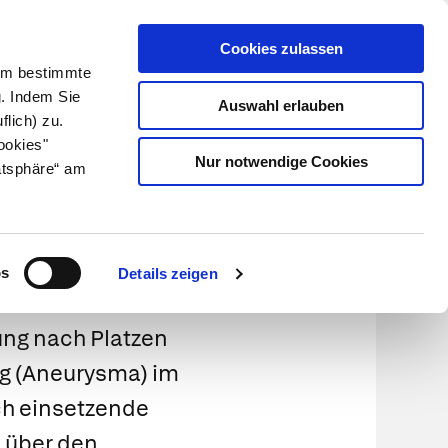
Cookies zulassen
Kundenlogin
Info für Apotheker
 Um bestimmte
g. Indem Sie
Auswahl erlauben
flich) zu.
Suche
leben
Über uns
ookies"
Nur notwendige Cookies
atsphäre“ am
ysma
os
Details zeigen
ung nach Platzen
g (Aneurysma) im
ich einsetzende
 über den