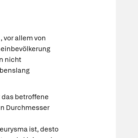
 vor allem von
emeinbevölkerung
n nicht
lebenslang
 das betroffene
nen Durchmesser
eurysma ist, desto