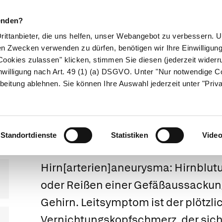
enden?
Drittanbieter, die uns helfen, unser Webangebot zu verbessern.
en Zwecken verwenden zu dürfen, benötigen wir Ihre Einwilligun
ookies zulassen" klicken, stimmen Sie diesen (jederzeit widerru
ikamente
Naturheilkunde
Eltern & Kind
Gesund 
nwilligung nach Art. 49 (1) (a) DSGVO. Unter "Nur notwendige C
beitung ablehnen. Sie können Ihre Auswahl jederzeit unter "Priv
narterienaneur
Standortdienste
Statistiken
Vide
Hirn[arterien]aneurysma:
Hirnblut
oder Reißen einer Gefäßaussackun
Gehirn. Leitsymptom ist der plötzl
Vernichtungskopfschmerz, der sich