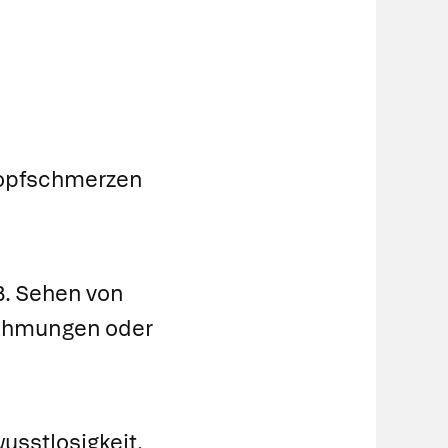
n
 Kopfschmerzen
 B. Sehen von
Lähmungen oder
usstlosigkeit.