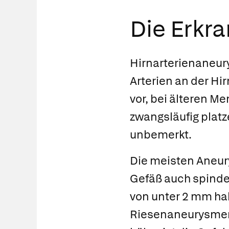
Die Erkr
Hirnarterienaneur
Arterien an der Hi
vor, bei älteren 
zwangsläufig platz
unbemerkt.
Die meisten Aneury
Gefäß auch spinde
von unter 2 mm ha
Riesenaneurysmen 