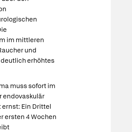
von
urologischen
Die
em im mittleren
 Raucher und
deutlich erhöhtes
sma muss sofort im
r endovaskulär
ernst: Ein Drittel
der ersten 4 Wochen
eibt