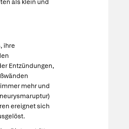
ten als klein und
 ihre
den
der Entzündungen,
fäßwänden
n immer mehr und
neurysmaruptur)
ren ereignet sich
usgelöst.