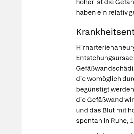
höher ist die Gefa
haben ein relativ g
Krankheitsent
Hirnarterienaneur
Entstehungsursach
Gefäßwandschädig
die womöglich du
begünstigt werden
die Gefäßwand wird
und das Blut mit h
spontan in Ruhe, 1