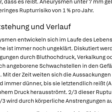
hr, dass es reißt. Aneurysmen unter 7 mm gel
eringes Rupturrisiko von 1 % pro Jahr.
stehung und Verlauf
ysmen entwickeln sich im Laufe des Lebens,
e ist immer noch ungeklärt. Diskutiert wer
ungen durch Bluthochdruck, Verkalkung o
rch angeborene Schwachstellen in den Ge
. Mit der Zeit weiten sich die Aussackunge
 immer dünner, bis sie letztendlich reißt
(A
ohem Druck herausströmt. 2/3 dieser Ruptu
/3 wird durch körperliche Anstrengungen a