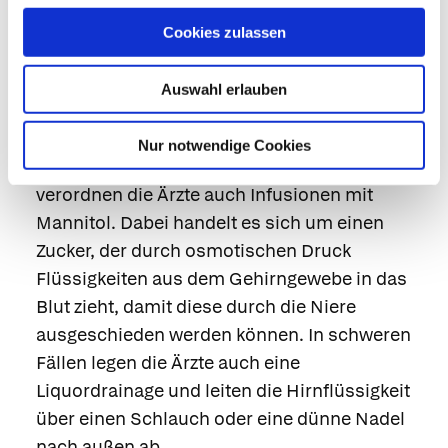
Überwachung auf der Intensivstation oder in
einer neurologischen Abteilung. Besonderes
Cookies zulassen
Augenmerk liegt darauf, ob sich Komplikationen
entwickeln.
Auswahl erlauben
Vorbeugend gegen erhöhten Hirndruck hilft die
Nur notwendige Cookies
Oberkörperhochlagerung. Manchmal
verordnen die Ärzte auch Infusionen mit
Mannitol
. Dabei handelt es sich um einen
Zucker, der durch osmotischen Druck
Flüssigkeiten aus dem Gehirngewebe in das
Blut zieht, damit diese durch die Niere
ausgeschieden werden können. In schweren
Fällen legen die Ärzte auch eine
Liquordrainage und leiten die Hirnflüssigkeit
über einen Schlauch oder eine dünne Nadel
nach außen ab.