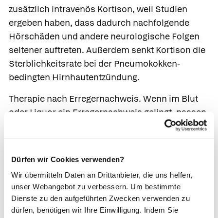
zusätzlich intravenös
Kortison
, weil Studien
ergeben haben, dass dadurch nachfolgende
Hörschäden und andere neurologische Folgen
seltener auftreten. Außerdem senkt Kortison die
Sterblichkeitsrate bei der Pneumokokken-
bedingten Hirnhautentzündung.
Therapie nach Erregernachweis.
Wenn im Blut
oder Liquor ein Erregernachweis gelingt, passen
die Ärzte die Therapie daran an. Bei Bakterien
wechseln die Ärzte oft vom
Breitspektrumantibiotikum auf einen
Dürfen wir Cookies verwenden?
spezifischen antibakteriellen Wirkstoff, der das
Wir übermitteln Daten an Drittanbieter, die uns helfen,
diagnostizierte Bakterium besser bekämpft. Sind
unser Webangebot zu verbessern. Um bestimmte
Parasiten, Tuberkelbakterien oder Pilze die
Dienste zu den aufgeführten Zwecken verwenden zu
Auslöser, wird die Therapie ebenfalls
dürfen, benötigen wir Ihre Einwilligung. Indem Sie