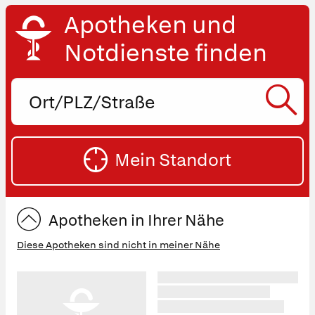
Apotheken und
Notdienste finden
Ort,
PLZ
oder
SU
Straße
Mein Standort
eingeben:
ST
Apotheken in Ihrer Nähe
Diese Apotheken sind nicht in meiner Nähe